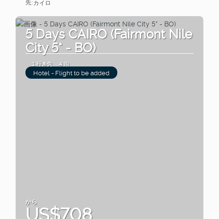
先:
カイロ
見る
5 Days CAIRO (Fairmont Nile
City 5* - BO)
1 行き先
4 泊
Hotel - Flight to be added
から
US$708