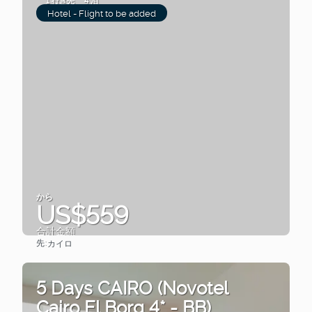
1 行き先
4 泊
Hotel - Flight to be added
から
US$559
合計金額
先:
カイロ
見る
5 Days CAIRO (Novotel
Cairo El Borg 4* - BB)