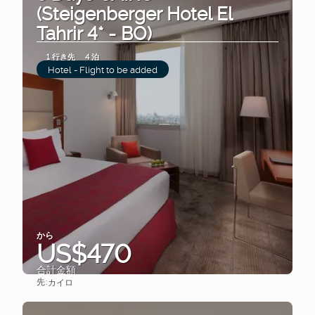
(Steigenberger Hotel El
Tahrir 4* - BO)
1 行き先
4 泊
Hotel - Flight to be added
から
US$470
合計金額
先:
カイロ
見る