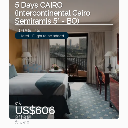
5 Days CAIRO
(Intercontinental Cairo
Semiramis 5* - BO)
1 行き先
4 泊
Hotel - Flight to be added
から
US$606
合計金額
先:
カイロ
見る