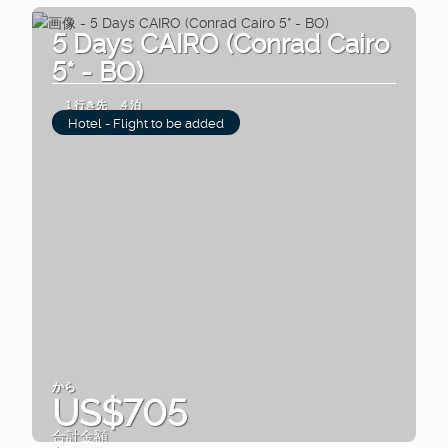
5 Days CAIRO (Conrad Cairo
5* - BO)
1 行き先
4 泊
Hotel - Flight to be added
から
US$705
合計金額