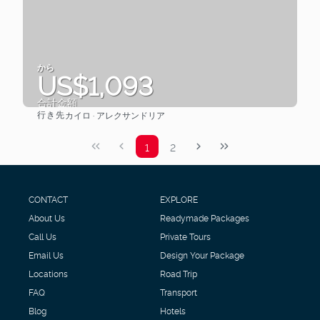
から
US$1,093
合計金額
行き先
カイロ · アレクサンドリア
見る
1
2
CONTACT
EXPLORE
About Us
Readymade Packages
Call Us
Private Tours
Email Us
Design Your Package
Locations
Road Trip
FAQ
Transport
Blog
Hotels