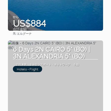
から
US$884
合計金額
先:
エルグーナ
見る
6 Days 2N CAIRO 5* (BO) |
3N ALEXANDRIA 5* (BO)
2 行き先
1 トランスポート・ネットワーク
5 泊
Hotels + Flight