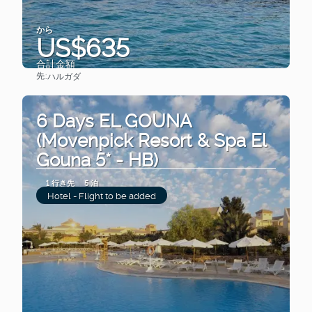
から
US$635
合計金額
先:
ハルガダ
見る
6 Days EL GOUNA
(Movenpick Resort & Spa El
Gouna 5* - HB)
1 行き先
5 泊
Hotel - Flight to be added