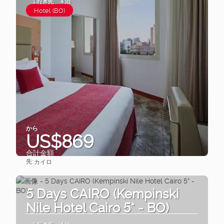
1 行き先
4 泊
Hotel (BO)
から
US$869
合計金額
先:
カイロ
見る
5 Days CAIRO (Kempinski
Nile Hotel Cairo 5* - BO)