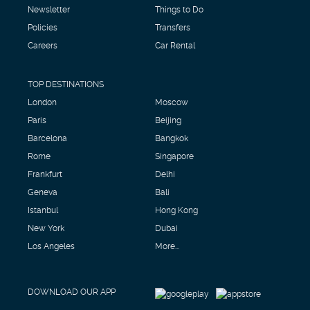
Newsletter
Things to Do
Policies
Transfers
Careers
Car Rental
TOP DESTINATIONS
London
Moscow
Paris
Beijing
Barcelona
Bangkok
Rome
Singapore
Frankfurt
Delhi
Geneva
Bali
Istanbul
Hong Kong
New York
Dubai
Los Angeles
More...
DOWNLOAD OUR APP