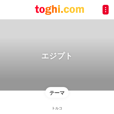
エジプト
テーマ
トルコ