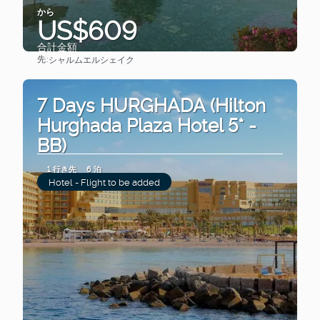
から
US$609
合計金額
先:
シャルムエルシェイク
見る
7 Days HURGHADA (Hilton
Hurghada Plaza Hotel 5* -
BB)
1 行き先
6 泊
Hotel - Flight to be added