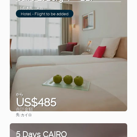
1 行き先
4 泊
Hotel - Flight to be added
から
US$485
合計金額
先:
カイロ
見る
5 Days CAIRO