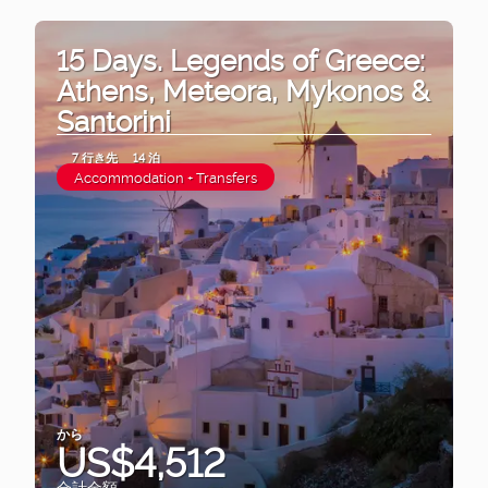
15 Days. Legends of Greece:
Athens, Meteora, Mykonos &
Santorini
7 行き先
14 泊
Accommodation + Transfers
から
US$4,512
合計金額