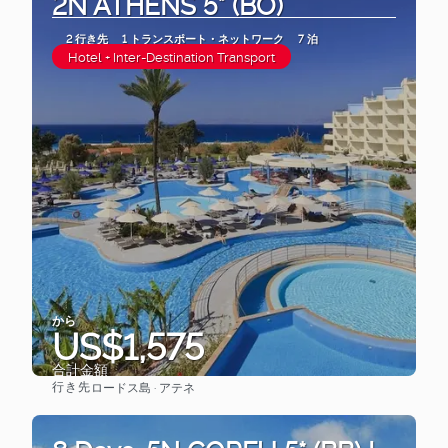
2N ATHENS 5* (BO)
2 行き先
1 トランスポート・ネットワーク
7 泊
Hotel + Inter-Destination Transport
から
US$1,575
合計金額
行き先
ロードス島 · アテネ
見る