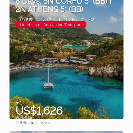
8 Days. 5N CORFU 5* (BB) I
2N ATHENS 5* (BB)
2 行き先
1 トランスポート・ネットワーク
7 泊
Hotel + Inter-Destination Transport
から
US$1,626
合計金額
行き先
コルフ · アテネ
見る