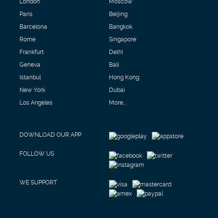
London
Moscow
Paris
Beijing
Barcelona
Bangkok
Rome
Singapore
Frankfurt
Delhi
Geneva
Bali
Istanbul
Hong Kong
New York
Dubai
Los Angeles
More...
DOWNLOAD OUR APP
FOLLOW US
WE SUPPORT