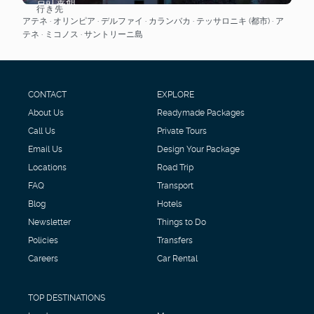
行き先
見る
アテネ · オリンピア · デルファイ · カランバカ · テッサロニキ (都市) · ア
テネ · ミコノス · サントリーニ島
CONTACT
EXPLORE
About Us
Readymade Packages
Call Us
Private Tours
Email Us
Design Your Package
Locations
Road Trip
FAQ
Transport
Blog
Hotels
Newsletter
Things to Do
Policies
Transfers
Careers
Car Rental
TOP DESTINATIONS