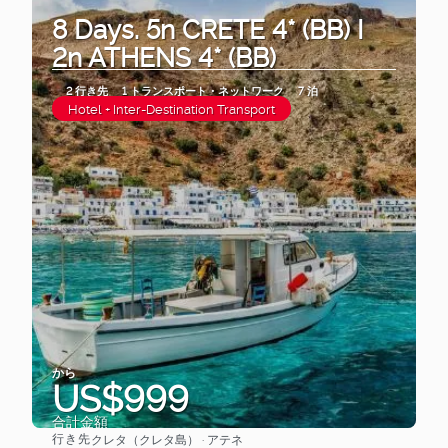
8 Days. 5n CRETE 4* (BB) I
2n ATHENS 4* (BB)
2 行き先
1 トランスポート・ネットワーク
7 泊
Hotel + Inter-Destination Transport
から
US$999
合計金額
行き先
クレタ（クレタ島） · アテネ
見る