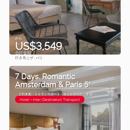
から
US$3,549
合計金額
行き先
ニザ · パリ
見る
7 Days. Romantic
Amsterdam & Paris 5*
2 行き先
1 トランスポート・ネットワーク
6 泊
Hotel + Inter-Destination Transport