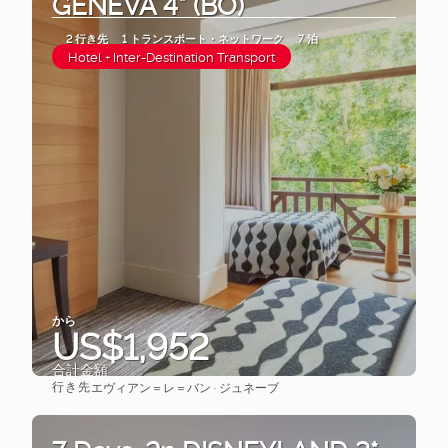
GENEVA 4* (BO)
2 行き先
1 トランスポート・ネットワーク
7 泊
Hotel + Inter-Destination Transport
から
US$1,952
合計金額
行き先
エヴィアン＝レ＝バン · ジュネーブ
見る