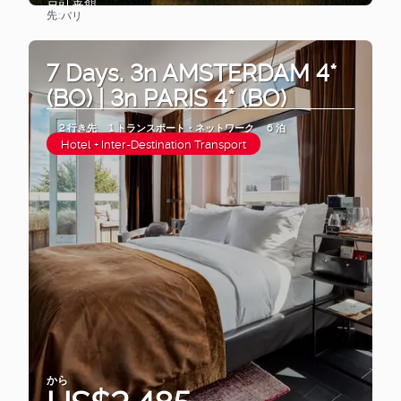
先:
パリ
見る
7 Days. 3n AMSTERDAM 4*
(BO) | 3n PARIS 4* (BO)
2 行き先
1 トランスポート・ネットワーク
6 泊
Hotel + Inter-Destination Transport
から