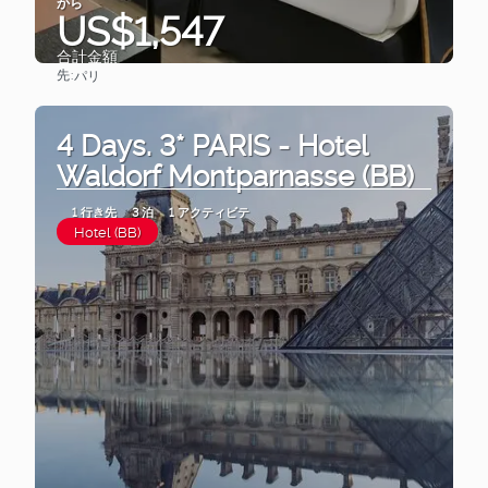
から
US$1,547
合計金額
先:
パリ
見る
4 Days. 3* PARIS - Hotel
Waldorf Montparnasse (BB)
1 行き先
3 泊
1 アクティビテ
Hotel (BB)