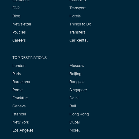
FAQ
Transport
Blog
Hotels
Newsletter
Things to Do
Policies
Transfers
Careers
Car Rental
TOP DESTINATIONS
London
Moscow
Paris
Beijing
Barcelona
Bangkok
Rome
Singapore
Frankfurt
Delhi
Geneva
Bali
Istanbul
Hong Kong
New York
Dubai
Los Angeles
More...