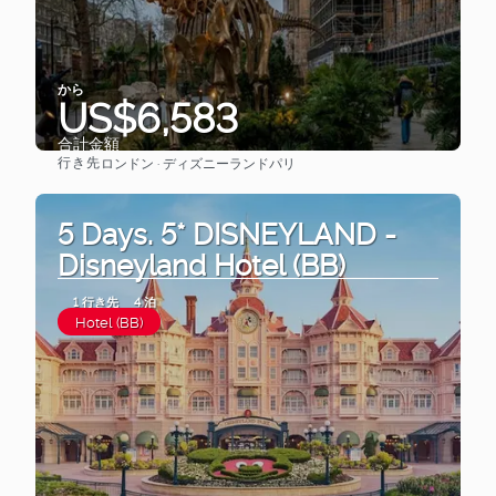
から
US$6,583
合計金額
行き先
ロンドン · ディズニーランドパリ
見る
5 Days. 5* DISNEYLAND -
Disneyland Hotel (BB)
1 行き先
4 泊
Hotel (BB)