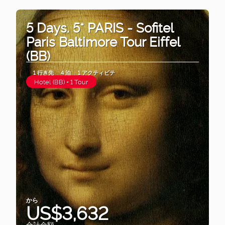
5 Days. 5* PARIS - Sofitel
Paris Baltimore Tour Eiffel
(BB)
1 行き先
4 泊
1 アクティビテ
Hotel (BB) + 1 Tour
から
US$3,632
合計金額