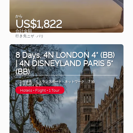
から
US$1,822
合計金額
行き先
ニザ · パリ
見る
8 Days. 4N LONDON 4* (BB)
| 4N DISNEYLAND PARIS 5*
(BB)
2 行き先
1 トランスポート・ネットワーク
7 泊
1 アクティビテ
Hotels + Flight + 1 Tour