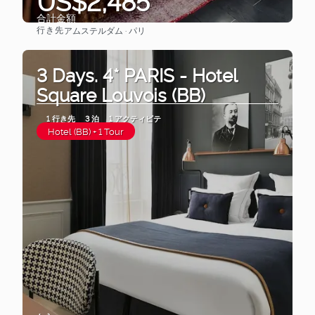
US$2,485
合計金額
行き先
アムステルダム · パリ
見る
3 Days. 4* PARIS - Hotel
Square Louvois (BB)
1 行き先
3 泊
1 アクティビテ
Hotel (BB) + 1 Tour