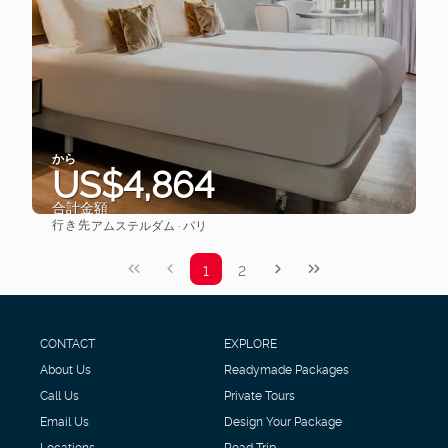
から
US$4,864
合計金額
行き先
アムステルダム · パリ
見る
1
2
CONTACT
EXPLORE
About Us
Readymade Packages
Call Us
Private Tours
Email Us
Design Your Package
Locations
Road Trip