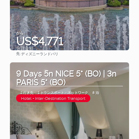
から
US$4,771
合計金額
先:
ディズニーランドパリ
見る
9 Days 5n NICE 5* (BO) | 3n
PARIS 5* (BO)
2 行き先
1 トランスポート・ネットワーク
8 泊
Hotel + Inter-Destination Transport