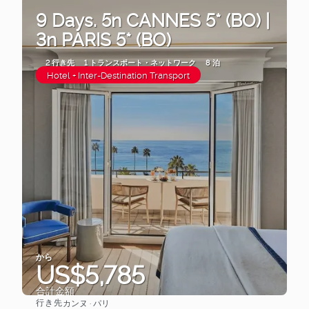
9 Days. 5n CANNES 5* (BO) |
3n PARIS 5* (BO)
2 行き先
1 トランスポート・ネットワーク
8 泊
Hotel + Inter-Destination Transport
から
US$5,785
合計金額
行き先
カンヌ · パリ
見る