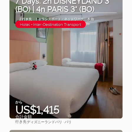
7 Days. 2n DISNEYLAND 3*
(BO) | 4n PARIS 3* (BO)
2 行き先
1 トランスポート・ネットワーク
6 泊
Hotel + Inter-Destination Transport
から
US$1,415
合計金額
行き先
ディズニーランドパリ · パリ
見る