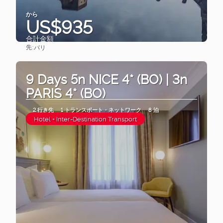
から
US$935
合計金額
先:
パリ
見る
9 Days 5n NICE 4* (BO) | 3n
PARIS 4* (BO)
2 行き先
1 トランスポート・ネットワーク
8 泊
Hotel + Inter-Destination Transport