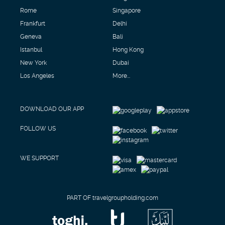
Rome
Singapore
Frankfurt
Delhi
Geneva
Bali
Istanbul
Hong Kong
New York
Dubai
Los Angeles
More...
DOWNLOAD OUR APP
FOLLOW US
WE SUPPORT
PART OF travelgroupholding.com