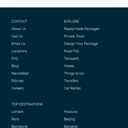
CONTACT
EXPLORE
About Us
Readymade Packages
Call Us
Private Tours
Email Us
Design Your Package
Locations
Road Trip
FAQ
Transport
Blog
Hotels
Newsletter
Things to Do
Policies
Transfers
Careers
Car Rental
TOP DESTINATIONS
London
Moscow
Paris
Beijing
Barcelona
Bangkok