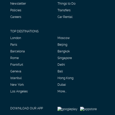
Newsletter
Things to Do
Policies
Transfers
Careers
Car Rental
TOP DESTINATIONS
London
Moscow
Paris
Beijing
Barcelona
Bangkok
Rome
Singapore
Frankfurt
Delhi
Geneva
Bali
Istanbul
Hong Kong
New York
Dubai
Los Angeles
More...
DOWNLOAD OUR APP