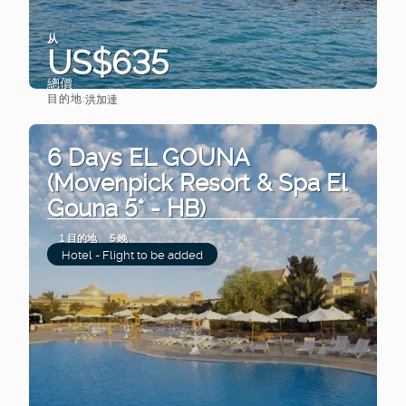
从
US$635
總價
目的地:
洪加達
查看
6 Days EL GOUNA
(Movenpick Resort & Spa El
Gouna 5* - HB)
1 目的地
5 晚
Hotel - Flight to be added