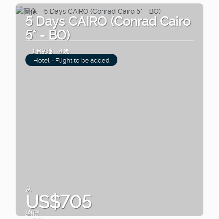
5 Days CAIRO (Conrad Cairo
5* - BO)
1 目的地
4 晚
Hotel - Flight to be added
从
US$705
總價