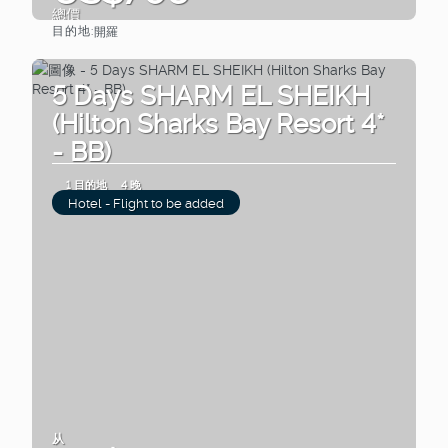
總價
目的地:
開羅
查看
5 Days SHARM EL SHEIKH
(Hilton Sharks Bay Resort 4*
- BB)
1 目的地
4 晚
Hotel - Flight to be added
从