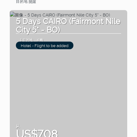
目的地:
開羅
查看
5 Days CAIRO (Fairmont Nile
City 5* - BO)
1 目的地
4 晚
Hotel - Flight to be added
从
US$708