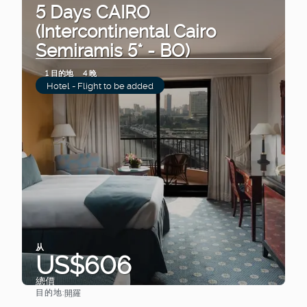
5 Days CAIRO
(Intercontinental Cairo
Semiramis 5* - BO)
1 目的地
4 晚
Hotel - Flight to be added
从
US$606
總價
目的地:
開羅
查看