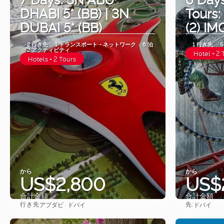
DHABI 5* (BB) | 3N
Tours:
DUBAI 5* (BB)
(2) IM
2 行き先
1 トランスポート・ネットワーク
6 泊
1 行き先
5
2 アクティビティ
Hotel + 2 
Hotels + 2 Tours
から
から
US$2,800
US$
合計金額
合計金額
行き先
先:
アブダビ · ドバイ
ドバイ
見る