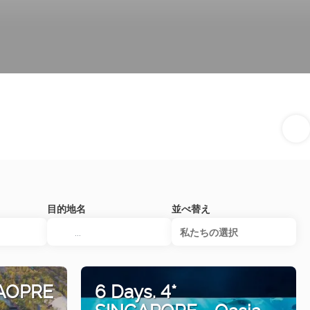
目的地名
並べ替え
私たちの選択
GAOPRE
6 Days. 4*
SINGAPORE - Oasia