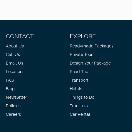
CONTACT
EXPLORE
About Us
Readymade Packages
Call Us
Private Tours
Email Us
Design Your Package
Locations
Road Trip
FAQ
Transport
Blog
Hotels
Newsletter
Things to Do
Policies
Transfers
Careers
Car Rental