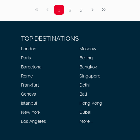
1
2
3
TOP DESTINATIONS
London
Moscow
Paris
Beijing
Barcelona
Bangkok
Rome
Singapore
Frankfurt
Delhi
Geneva
Bali
Istanbul
Hong Kong
New York
Dubai
Los Angeles
More...