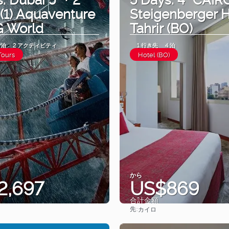
 (1) Aquaventure
Steigenberger H
G World
Tahrir (BO)
 泊
2 アクティビティ
1 行き先
4 泊
Tours
Hotel (BO)
から
2,697
US$869
合計金額
先:
カイロ
見る
見る