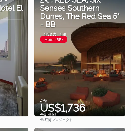
otel El
Senses Southern
Dunes, The Red Sea 5*
- BB
1 行き先
2 泊
Hotel (BB)
から
US$1,736
合計金額
先:
紅海プロジェクト
見る