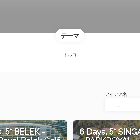
テーマ
トルコ
アイデア名
. 5* BELEK -
6 Days. 5* SIN
oyal Belek Golf
- PARKROYAL