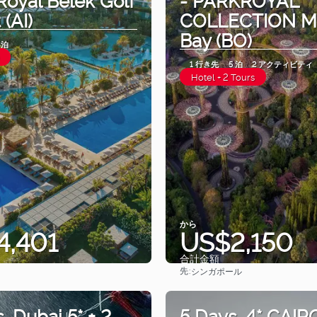
 (AI)
COLLECTION Ma
Bay (BO)
 泊
1 行き先
5 泊
2 アクティビティ
Hotel + 2 Tours
から
4,401
US$2,150
合計金額
先:
シンガポール
見る
見る
. Dubai 5* + 2
5 Days. 4* CAIR