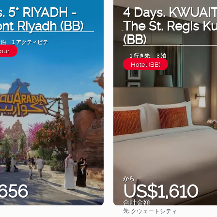
. 5* RIYADH -
4 Days. KWUAIT 
nt Riyadh (BB)
The St. Regis K
(BB)
 泊
1 アクティビテ
Tour
1 行き先
3 泊
Hotel (BB)
から
656
US$1,610
合計金額
先:
クウェートシティ
見る
見る