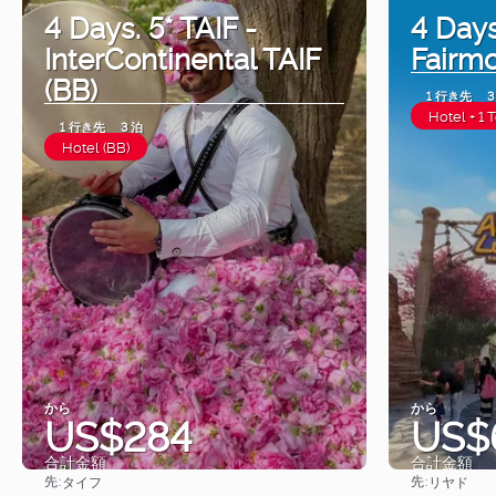
4 Days. 5* TAIF -
4 Days
InterContinental TAIF
Fairmo
(BB)
1 行き先
3
Hotel + 1 
1 行き先
3 泊
Hotel (BB)
から
から
US$284
US$
合計金額
合計金額
先:
先:
タイフ
リヤド
見る