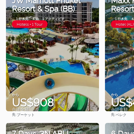
Resort & Spa (BB)
Resort
1 行き先
4 泊
1 アクティビテ
1 行き先
4
Hotels + 1 Tour
Hotel (AL)
から
から
US$908
US$
合計金額
合計金額
先:
先:
プーケット
ベレク
見る
7 Days. 3N ABU
6 Days