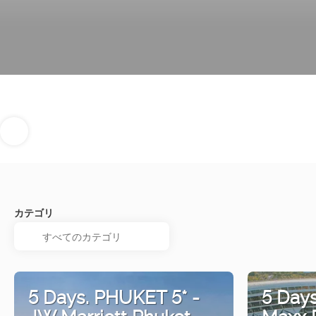
カテゴリ
5 Days. PHUKET 5* -
5 Days
JW Marriott Phuket
Maxx R