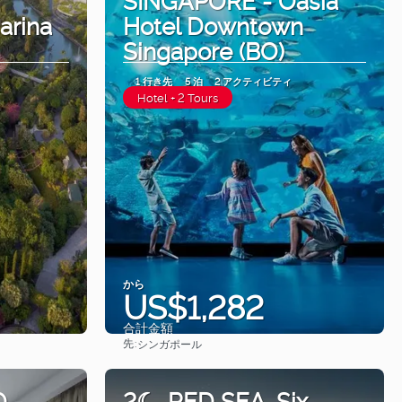
rina
Hotel Downtown
Singapore (BO)
1 行き先
5 泊
2 アクティビティ
Hotel + 2 Tours
から
US$1,282
合計金額
先:
シンガポール
見る
O -
2☾. RED SEA. Six