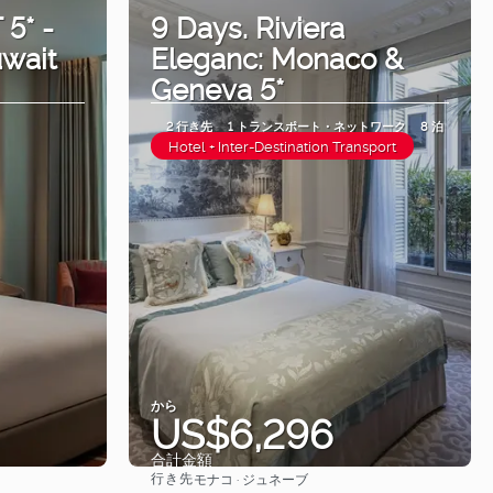
5* -
9 Days. Riviera
uwait
Eleganc: Monaco &
Geneva 5*
2 行き先
1 トランスポート・ネットワーク
8 泊
Hotel + Inter-Destination Transport
から
US$6,296
合計金額
行き先
モナコ · ジュネーブ
見る