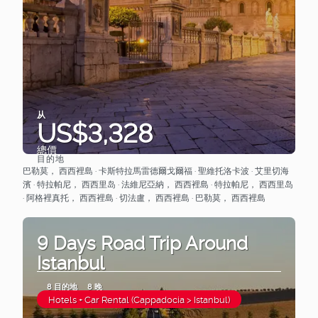
从
US$3,328
總價
目的地
查看
巴勒莫， 西西裡島 · 卡斯特拉馬雷德爾戈爾福 · 聖維托洛卡波 · 艾里切海
濱 · 特拉帕尼， 西西里岛 · 法維尼亞納， 西西裡島 · 特拉帕尼， 西西里岛
· 阿格裡真托， 西西裡島 · 切法盧， 西西裡島 · 巴勒莫， 西西裡島
9 Days Road Trip Around
Istanbul
8 目的地
8 晚
Hotels + Car Rental (Cappadocia > Istanbul)