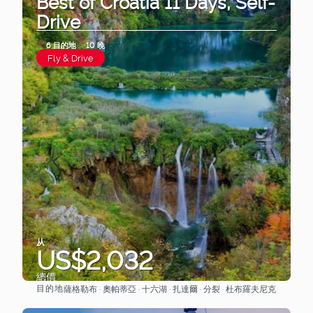
Best of Croatia 11 Days, Self-
Drive
6 目的地
10 晚
Fly & Drive
从
US$2,032
總價
目的地
薩格勒布 · 奧帕蒂亞 · 十六湖 · 扎達爾 · 分裂 · 杜布羅夫尼克
查看