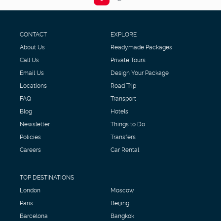
CONTACT
EXPLORE
About Us
Readymade Packages
Call Us
Private Tours
Email Us
Design Your Package
Locations
Road Trip
FAQ
Transport
Blog
Hotels
Newsletter
Things to Do
Policies
Transfers
Careers
Car Rental
TOP DESTINATIONS
London
Moscow
Paris
Beijing
Barcelona
Bangkok