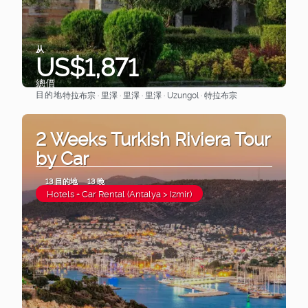
从
US$1,871
總價
目的地
特拉布宗 · 里澤 · 里澤 · 里澤 · Uzungol · 特拉布宗
查看
2 Weeks Turkish Riviera Tour
by Car
13 目的地
13 晚
Hotels + Car Rental (Antalya > Izmir)