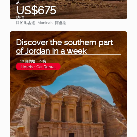
从
US$675
總價
目的地
吉達 · Madinah · 阿盧拉
查看
Discover the southern part
of Jordan in a week
10 目的地
6 晚
Hotels + Car Rental