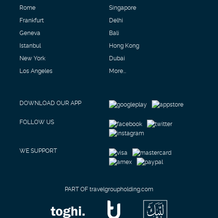
Rome
Singapore
Frankfurt
Delhi
Geneva
Bali
Istanbul
Hong Kong
New York
Dubai
Los Angeles
More...
DOWNLOAD OUR APP
FOLLOW US
WE SUPPORT
PART OF travelgroupholding.com