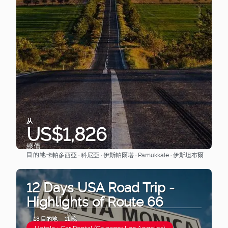
从
US$1,826
總價
目的地
卡帕多西亞 · 科尼亞 · 伊斯帕爾塔 · Pamukkale · 伊斯坦布爾
查看
12 Days USA Road Trip -
Highlights of Route 66
13 目的地
11 晚
Hotels + Car Rental (Chicago>Los Angeles)