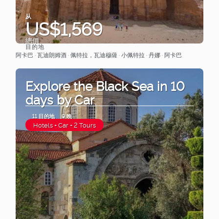
从
US$1,569
總價
目的地
查看
阿卡巴 · 瓦迪朗姆酒 · 佩特拉，瓦迪穆薩 · 小佩特拉 · 丹娜 · 阿卡巴
Explore the Black Sea in 10
days by Car
11 目的地
9 晚
Hotels + Car + 2 Tours