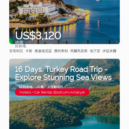
从
US$3,120
總價
目的地
查看
安塔利亞 · 卡斯 · 奧盧德尼茲 · 費特希耶 · 馬爾馬里斯 · 地下室 · 伊茲米爾
16 Days. Turkey Road Trip -
Explore Stunning Sea Views
13 目的地
15 晚
2 活動項目
Hotels + Car Rental (Bodrum>Antalya)