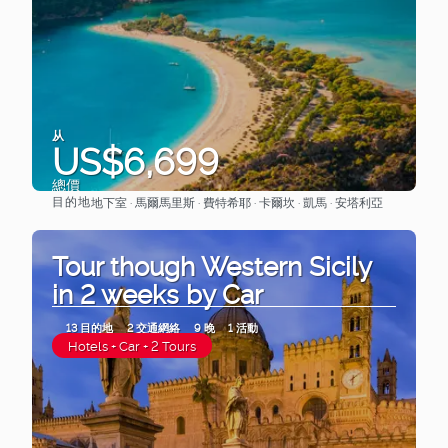
从
US$6,699
總價
目的地
地下室 · 馬爾馬里斯 · 費特希耶 · 卡爾坎 · 凱馬 · 安塔利亞
查看
Tour though Western Sicily
in 2 weeks by Car
13 目的地
2 交通網絡
9 晚
1 活動
Hotels + Car + 2 Tours