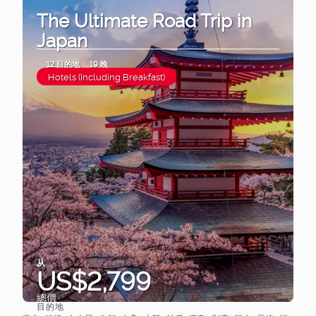
The Ultimate Road Trip in
Japan
12 目的地
19 晚
Hotels (Including Breakfast)
从
US$2,799
總價
目的地
查看