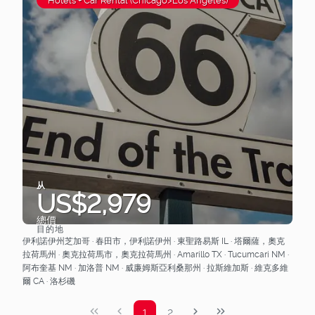
从
US$2,979
總價
目的地
查看
伊利諾伊州芝加哥 · 春田市，伊利諾伊州 · 東聖路易斯 IL · 塔爾薩，奧克
拉荷馬州 · 奧克拉荷馬市，奧克拉荷馬州 · Amarillo TX · Tucumcari NM ·
阿布奎基 NM · 加洛普 NM · 威廉姆斯亞利桑那州 · 拉斯維加斯 · 維克多維
爾 CA · 洛杉磯
1
2