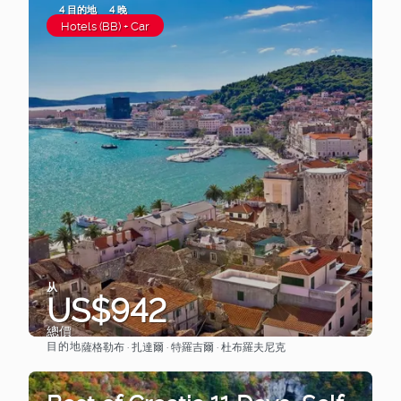
4 目的地
4 晚
Hotels (BB) + Car
从
US$942
總價
目的地
薩格勒布 · 扎達爾 · 特羅吉爾 · 杜布羅夫尼克
查看