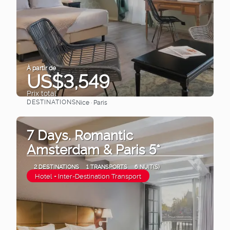
À partir de
US$3,549
Prix ​​total
DESTINATIONS
Nice · Paris
Afficher
7 Days. Romantic
Amsterdam & Paris 5*
2 DESTINATIONS
1 TRANSPORTS
6 NUIT(S)
Hotel + Inter-Destination Transport