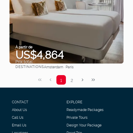
À partir de
US$4,864
Prix ​​total
DESTINATIONS
Amsterdam · Paris
Afficher
1
2
CONTACT
EXPLORE
About Us
Readymade Packages
Call Us
Private Tours
Email Us
Design Your Package
Locations
Road Trip