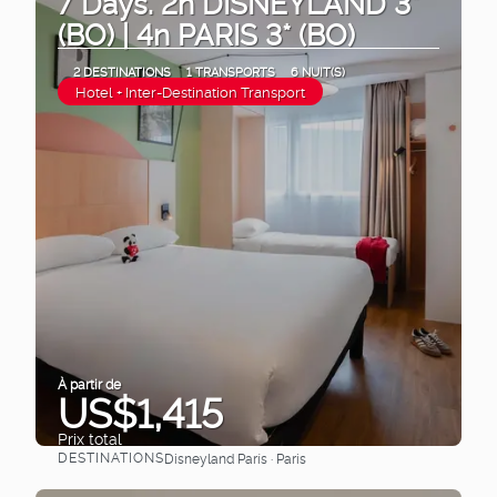
7 Days. 2n DISNEYLAND 3*
(BO) | 4n PARIS 3* (BO)
2 DESTINATIONS
1 TRANSPORTS
6 NUIT(S)
Hotel + Inter-Destination Transport
À partir de
US$1,415
Prix ​​total
DESTINATIONS
Disneyland París · Paris
Afficher