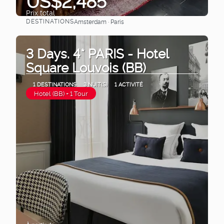
US$2,485
Prix ​​total
DESTINATIONS
Amsterdam · Paris
Afficher
3 Days. 4* PARIS - Hotel
Square Louvois (BB)
1 DESTINATIONS
3 NUIT(S)
1 ACTIVITÉ
Hotel (BB) + 1 Tour