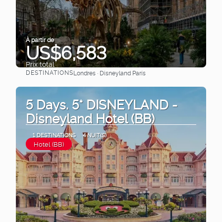
À partir de
US$6,583
Prix ​​total
DESTINATIONS
Londres · Disneyland París
Afficher
5 Days. 5* DISNEYLAND -
Disneyland Hotel (BB)
1 DESTINATIONS
4 NUIT(S)
Hotel (BB)