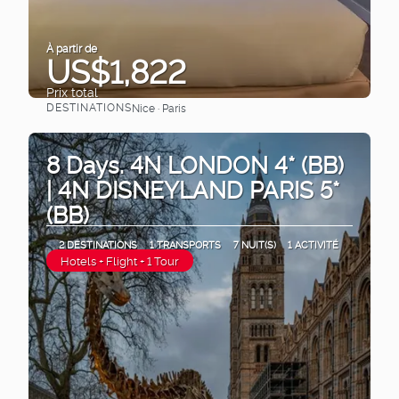
À partir de
US$1,822
Prix ​​total
DESTINATIONS
Nice · Paris
Afficher
8 Days. 4N LONDON 4* (BB)
| 4N DISNEYLAND PARIS 5*
(BB)
2 DESTINATIONS
1 TRANSPORTS
7 NUIT(S)
1 ACTIVITÉ
Hotels + Flight + 1 Tour