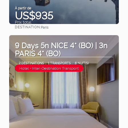
À partir de
US$935
Prix ​​total
DESTINATION:
Paris
Afficher
9 Days 5n NICE 4* (BO) | 3n
PARIS 4* (BO)
2 DESTINATIONS
1 TRANSPORTS
8 NUIT(S)
Hotel + Inter-Destination Transport