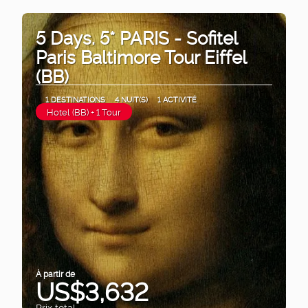
5 Days. 5* PARIS - Sofitel
Paris Baltimore Tour Eiffel
(BB)
1 DESTINATIONS
4 NUIT(S)
1 ACTIVITÉ
Hotel (BB) + 1 Tour
À partir de
US$3,632
Prix ​​total