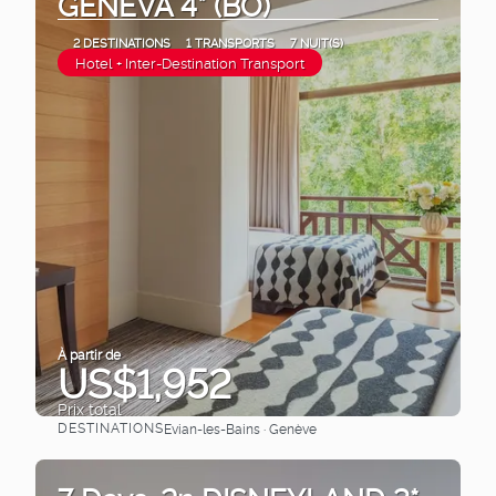
GENEVA 4* (BO)
2 DESTINATIONS
1 TRANSPORTS
7 NUIT(S)
Hotel + Inter-Destination Transport
À partir de
US$1,952
Prix ​​total
DESTINATIONS
Evian-les-Bains · Genève
Afficher