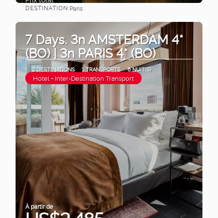
DESTINATION:
Paris
Afficher
7 Days. 3n AMSTERDAM 4*
(BO) | 3n PARIS 4* (BO)
2 DESTINATIONS
1 TRANSPORTS
6 NUIT(S)
Hotel + Inter-Destination Transport
À partir de