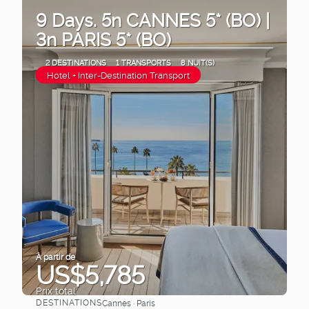
9 Days. 5n CANNES 5* (BO) |
3n PARIS 5* (BO)
2 DESTINATIONS
1 TRANSPORTS
8 NUIT(S)
Hotel + Inter-Destination Transport
À partir de
US$5,785
Prix ​​total
DESTINATIONS
Cannes · Paris
Afficher