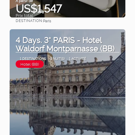
À partir de
US$1,547
Prix ​​total
DESTINATION:
Paris
Afficher
4 Days. 3* PARIS - Hotel
Waldorf Montparnasse (BB)
1 DESTINATIONS
3 NUIT(S)
1 ACTIVITÉ
Hotel (BB)