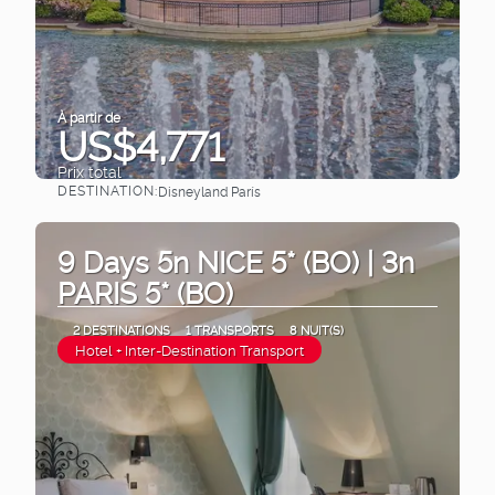
À partir de
US$4,771
Prix ​​total
DESTINATION:
Disneyland París
Afficher
9 Days 5n NICE 5* (BO) | 3n
PARIS 5* (BO)
2 DESTINATIONS
1 TRANSPORTS
8 NUIT(S)
Hotel + Inter-Destination Transport