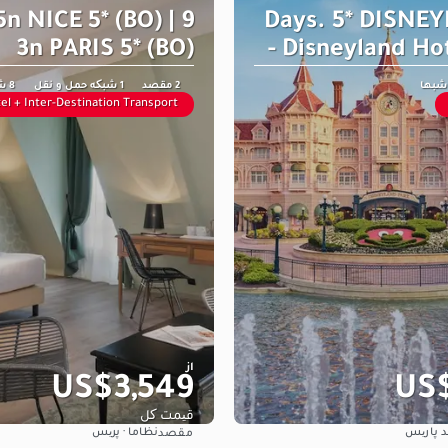
 5n NICE 5* (BO) |
5 Days. 5* DISN
3n PARIS 5* (BO)
- Disneyland Hot
2 مقصد
1 شبکه حمل و نقل
8 شبها
el + Inter-Destination Transport
از
US$3,549
US$
قیمت کل
ند پاریس
نظاما · پریس
مقصد
مشاهده
مشاهده