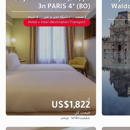
3n PARIS 4* (BO)
Wald
2 مقصد
1 شبکه حمل و نقل
8 شبها
Hotel + Inter-Destination Transport
از
US$1,822
قیمت کل
نظاما · پریس
مقصد
مشاهده