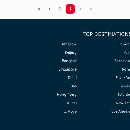
2
1
TOP DESTINATION
Moscow
Londo
Beijing
Par
Bangkok
Barcelon
Singapore
Rom
Delhi
Frankfu
Bali
Genev
Hong Kong
Istanb
Dubai
New Yor
More...
Los Angel