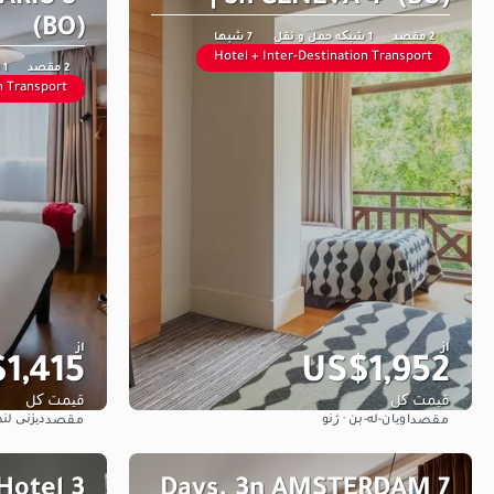
(BO)
2 مقصد
1 شبکه حمل و نقل
7 شبها
Hotel + Inter-Destination Transport
2 مقصد
1 شبکه حمل و نقل
n Transport
از
از
1,415
US$1,952
قیمت کل
قیمت کل
اویان-له-بن · ژنو
دیزنی لن
مقصد
مقصد
مشاهده
 Hotel
7 Days. 3n AMSTERDAM