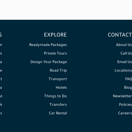
S
EXPLORE
CONTACT
n
Readymade Packages
About Us
is
Private Tours
Call Us
a
Design Your Package
Email Us
e
Road Trip
Locations
rt
Transport
FAQ
a
Hotels
Blog
ul
Things to Do
Newsletter
k
Transfers
Policies
es
Car Rental
Careers