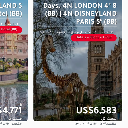
EYLAND
8 Days. 4N LONDON 4*
el (BB)
(BB) | 4N DISNEYLAND
PARIS 5* (BB)
1 مقصد
4 شبها
Hotel (BB)
2 مقصد
1 شبکه حمل و نقل
7 شبها
1 فعالیت
Hotels + Flight + 1 Tour
از
از
4,771
US$6,583
قیمت کل
قیمت کل
لندن · دیزنی لند پاریس
دیزنی ل
مقصد
مقصد:
مشاهده