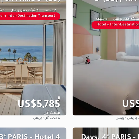
2 مقصد
1 شبکه حمل و نقل
8 شبها
el + Inter-Destination Transport
6 شبها
Hotel + Inter-Destinatio
از
US$5,785
US$
قیمت کل
د پاریس · پریس
کن · پریس
مقصد
مشاهده
مشاهده
. 3* PARIS - Hotel
3 Days. 4* PARIS -