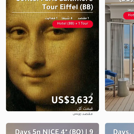
Tour Eiffel (BB)
Hot
1 مقصد
4 شبها
1 فعالیت
Hotel (BB) + 1 Tour
از
US$3,632
قیمت کل
پریس
مقصد:
مشاهده
9 Days 5n NICE 4* (BO) |
4 Days