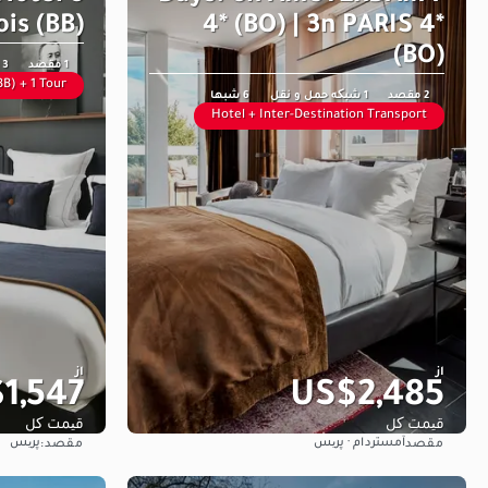
is (BB)
4* (BO) | 3n PARIS 4*
(BO)
1 مقصد
3 شبها
BB) + 1 Tour
2 مقصد
1 شبکه حمل و نقل
6 شبها
Hotel + Inter-Destination Transport
از
از
1,547
US$2,485
قیمت کل
قیمت کل
آمستردام · پریس
پریس
مقصد
مقصد:
مشاهده