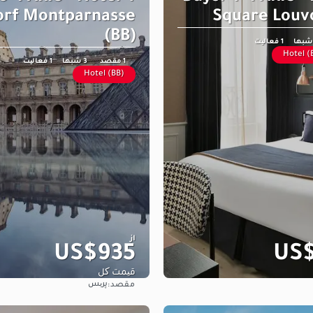
orf Montparnasse
Square Louvo
(BB)
1 فعالیت
Hotel (
1 مقصد
3 شبها
1 فعالیت
Hotel (BB)
از
US$935
US$
قیمت کل
پریس
مقصد:
مشاهده
مشاهده