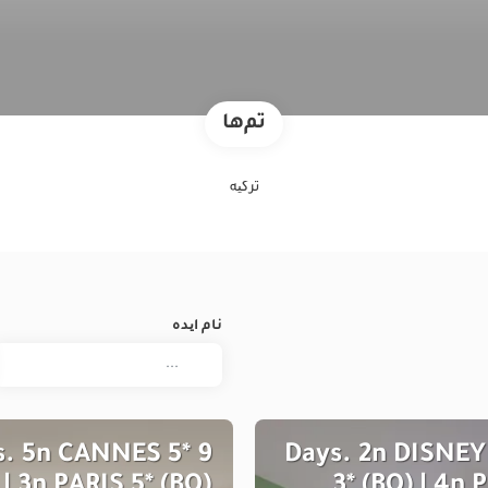
تم‌ها
ترکیه
نام ایده
ys. 5n CANNES 5*
7 Days. 2n DISN
 | 3n PARIS 5* (BO)
3* (BO) | 4n 