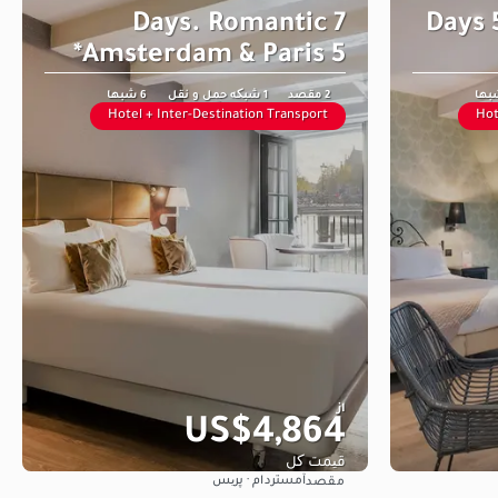
7 Days. Romantic
9 Days
Amsterdam & Paris 5*
2 مقصد
1 شبکه حمل و نقل
6 شبها
Hotel + Inter-Destination Transport
Hot
از
US$4,864
قیمت کل
آمستردام · پریس
مقصد
مشاهده