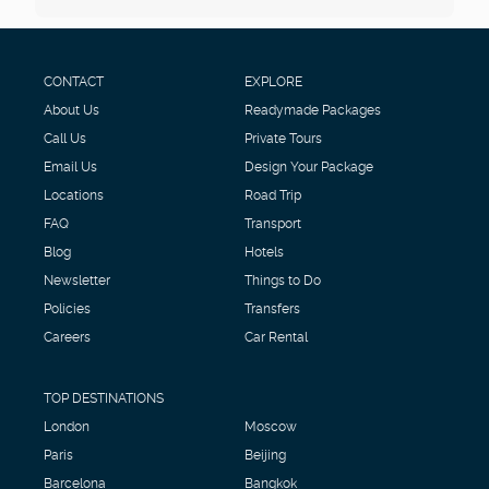
CONTACT
EXPLORE
About Us
Readymade Packages
Call Us
Private Tours
Email Us
Design Your Package
Locations
Road Trip
FAQ
Transport
Blog
Hotels
Newsletter
Things to Do
Policies
Transfers
Careers
Car Rental
TOP DESTINATIONS
London
Moscow
Paris
Beijing
Barcelona
Bangkok