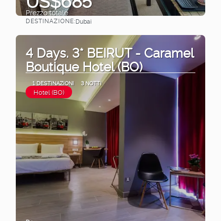
US$685
Prezzo totale
DESTINAZIONE:
Dubai
Vedere
4 Days. 3* BEIRUT - Caramel
Boutique Hotel (BO)
1 DESTINAZIONI
3 NOTTI
Hotel (BO)