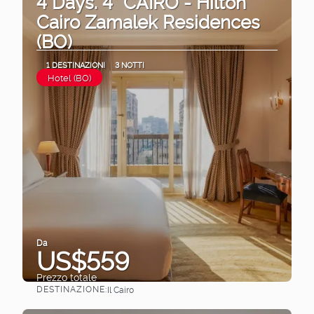
4 Days. 4* CAIRO - Hilton
Cairo Zamalek Residences
(BO)
1 DESTINAZIONI
3 NOTTI
Hotel (BO)
Da
US$559
Prezzo totale
DESTINAZIONE:
Il Cairo
Vedere