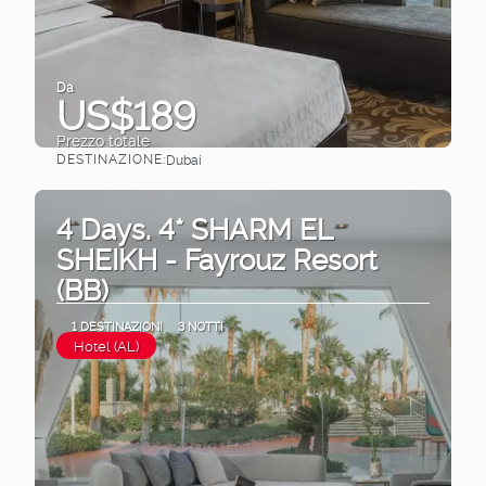
Da
US$189
Prezzo totale
DESTINAZIONE:
Dubai
Vedere
4 Days. 4* SHARM EL
SHEIKH - Fayrouz Resort
(BB)
1 DESTINAZIONI
3 NOTTI
Hotel (AL)