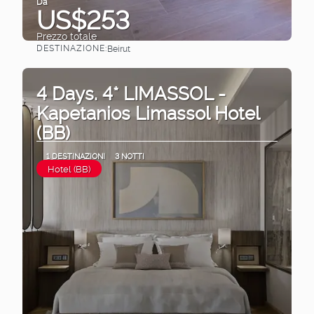
Da
US$253
Prezzo totale
DESTINAZIONE:
Beirut
Vedere
4 Days. 4* LIMASSOL -
Kapetanios Limassol Hotel
(BB)
1 DESTINAZIONI
3 NOTTI
Hotel (BB)