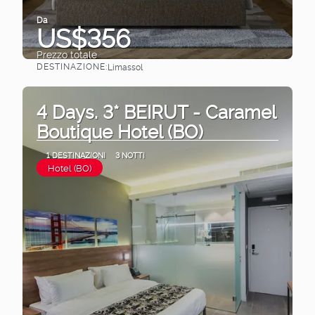
Da
US$356
Prezzo totale
DESTINAZIONE:
Limassol
Vedere
4 Days. 3* BEIRUT - Caramel
Boutique Hotel (BO)
1 DESTINAZIONI
3 NOTTI
Hotel (BO)