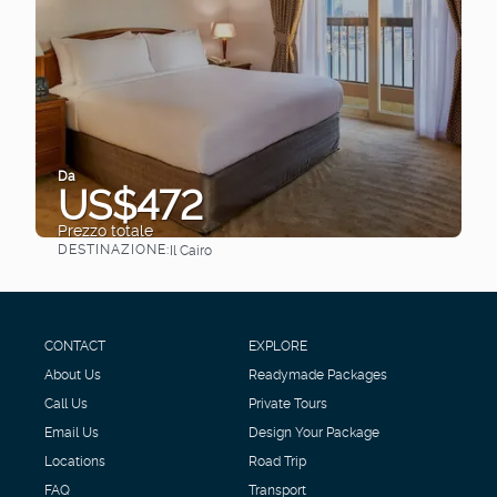
Da
US$472
Prezzo totale
DESTINAZIONE:
Il Cairo
Vedere
CONTACT
EXPLORE
About Us
Readymade Packages
Call Us
Private Tours
Email Us
Design Your Package
Locations
Road Trip
FAQ
Transport