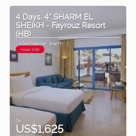
4 Days. 4* SHARM EL
SHEIKH - Fayrouz Resort
(HB)
1 DESTINAZIONI
3 NOTTI
Hotel (HB)
Da
US$1,625
Prezzo totale