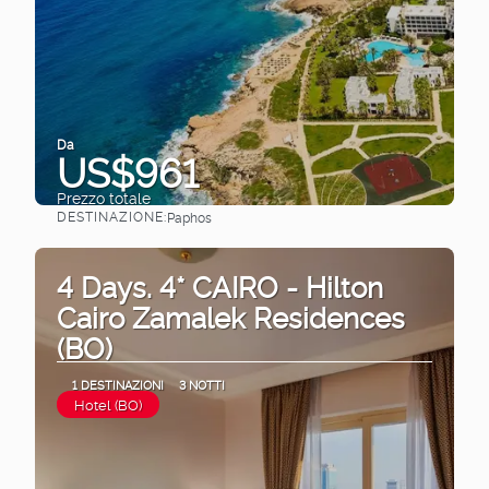
Da
US$961
Prezzo totale
DESTINAZIONE:
Paphos
Vedere
4 Days. 4* CAIRO - Hilton
Cairo Zamalek Residences
(BO)
1 DESTINAZIONI
3 NOTTI
Hotel (BO)