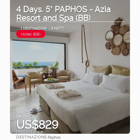
4 Days. 5* PAPHOS - Azia
Resort and Spa (BB)
1 DESTINAZIONI
3 NOTTI
Hotel (BB)
Da
US$829
Prezzo totale
DESTINAZIONE:
Paphos
Vedere