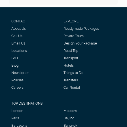
CONTACT
EXPLORE
About Us
Readymade Packages
Call Us
Private Tours
Email Us
Design Your Package
Locations
Road Trip
FAQ
Transport
Blog
Hotels
Newsletter
Things to Do
Policies
Transfers
Careers
Car Rental
TOP DESTINATIONS
London
Moscow
Paris
Beijing
Barcelona
Bangkok