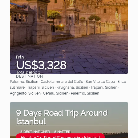
Från
US$3,328
Totalbelopp
DESTINATION
Se
Palermo, Sicilien · Castellammare del Golfo · San Vito Lo Capo · Erice
sul mare · Trapani, Sicilien · Favignana, Sicilien · Trapani, Sicilien ·
Agrigento, Sicilien · Cefalù, Sicilien · Palermo, Sicilien
9 Days Road Trip Around
Istanbul
8 DESTINATIONER
8 NÄTTER
Hotels + Car Rental (Cappadocia > Istanbul)