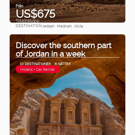
Från
US$675
Totalbelopp
DESTINATION
Jeddah · Madinah · AlUla
Se
Discover the southern part
of Jordan in a week
10 DESTINATIONER
6 NÄTTER
Hotels + Car Rental