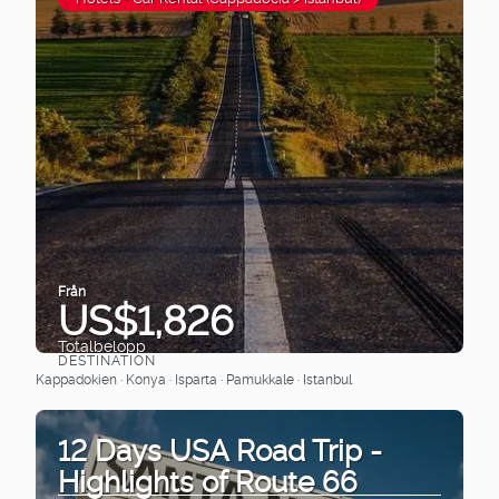
Från
US$1,826
Totalbelopp
DESTINATION
Se
Kappadokien · Konya · Isparta · Pamukkale · Istanbul
12 Days USA Road Trip -
Highlights of Route 66