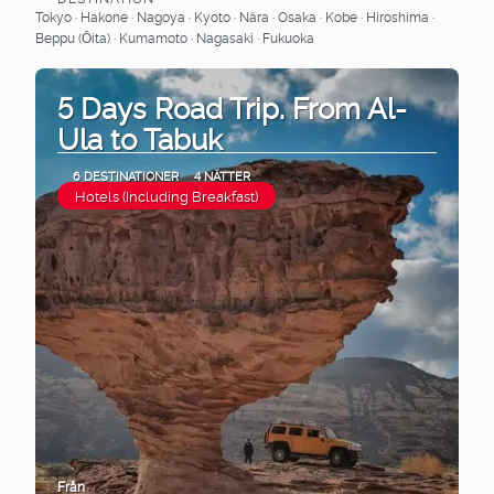
Se
Tokyo · Hakone · Nagoya · Kyoto · Nära · Osaka · Kobe · Hiroshima ·
Beppu (Ōita) · Kumamoto · Nagasaki · Fukuoka
5 Days Road Trip. From Al-
Ula to Tabuk
6 DESTINATIONER
4 NÄTTER
Hotels (Including Breakfast)
Från