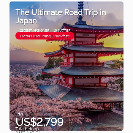
The Ultimate Road Trip in
Japan
12 DESTINATIONER
19 NÄTTER
Hotels (Including Breakfast)
Från
US$2,799
Totalbelopp
DESTINATION