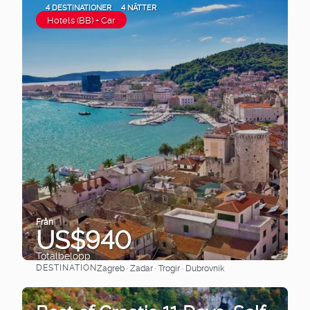
4 DESTINATIONER
4 NÄTTER
Hotels (BB) + Car
Från
US$940
Totalbelopp
DESTINATION
Zagreb · Zadar · Trogir · Dubrovnik
Se