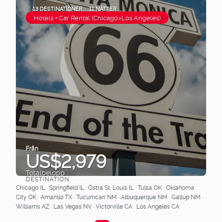
13 DESTINATIONER
11 NÄTTER
Hotels + Car Rental (Chicago>Los Angeles)
Från
US$2,979
Totalbelopp
DESTINATION
Se
Chicago IL · Springfield IL · Östra St. Louis IL · Tulsa OK · Oklahoma
City OK · Amarillo TX · Tucumcari NM · Albuquerque NM · Gallup NM ·
Williams AZ · Las Vegas NV · Victorville CA · Los Angeles CA