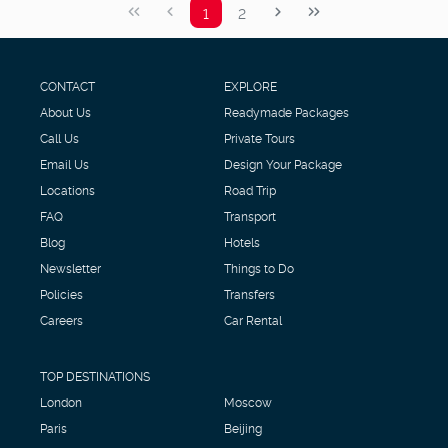
1
2
CONTACT
EXPLORE
About Us
Readymade Packages
Call Us
Private Tours
Email Us
Design Your Package
Locations
Road Trip
FAQ
Transport
Blog
Hotels
Newsletter
Things to Do
Policies
Transfers
Careers
Car Rental
TOP DESTINATIONS
London
Moscow
Paris
Beijing