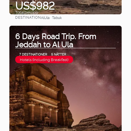
US$982
Totalbelopp
DESTINATION
AlUla · Tabuk
Se
6 Days Road Trip. From
Jeddah to Al Ula
7 DESTINATIONER
5 NÄTTER
Hotels (Including Breakfast)