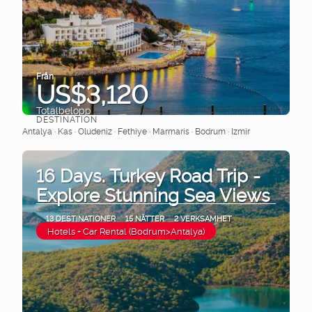
Från
US$3,120
Totalbelopp
DESTINATION
Se
Antalya · Kas · Oludeniz · Fethiye · Marmaris · Bodrum · Izmir
16 Days. Turkey Road Trip -
Explore Stunning Sea Views
13 DESTINATIONER
15 NÄTTER
2 VERKSAMHET
Hotels + Car Rental (Bodrum>Antalya)