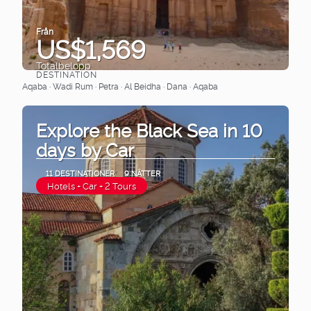
Från
US$1,569
Totalbelopp
DESTINATION
Se
Aqaba · Wadi Rum · Petra · Al Beidha · Dana · Aqaba
Explore the Black Sea in 10
days by Car
11 DESTINATIONER
9 NÄTTER
Hotels + Car + 2 Tours