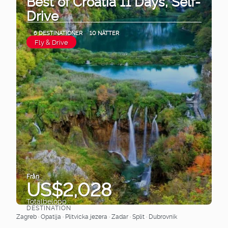
Best of Croatia 11 Days, Self-
Drive
6 DESTINATIONER
10 NÄTTER
Fly & Drive
Från
US$2,028
Totalbelopp
DESTINATION
Se
Zagreb · Opatija · Plitvicka jezera · Zadar · Split · Dubrovnik