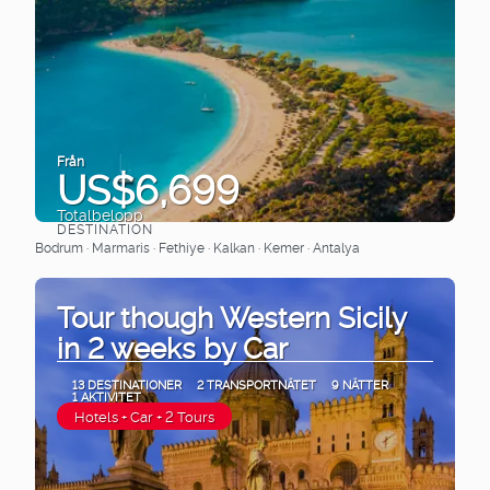
Från
US$6,699
Totalbelopp
DESTINATION
Se
Bodrum · Marmaris · Fethiye · Kalkan · Kemer · Antalya
Tour though Western Sicily
in 2 weeks by Car
13 DESTINATIONER
2 TRANSPORTNÄTET
9 NÄTTER
1 AKTIVITET
Hotels + Car + 2 Tours