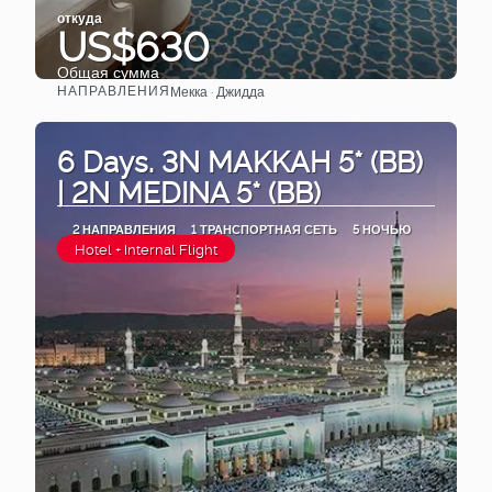
откуда
US$630
Общая сумма
НАПРАВЛЕНИЯ
Мекка · Джидда
Видеть
6 Days. 3N MAKKAH 5* (BB)
| 2N MEDINA 5* (BB)
2 НАПРАВЛЕНИЯ
1 ТРАНСПОРТНАЯ СЕТЬ
5 НОЧЬЮ
Hotel + Internal Flight