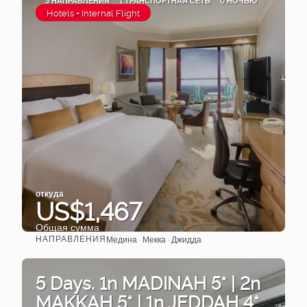
3 НАПРАВЛЕНИЯ
1 ТРАНСПОРТНАЯ СЕТЬ
6 НОЧЬЮ
Hotels + Internal Flight
откуда
US$1,467
Общая сумма
НАПРАВЛЕНИЯ
Медина · Мекка · Джидда
Видеть
5 Days. 1n MADINAH 5* | 2n
MAKKAH 5* | 1n JEDDAH 4*