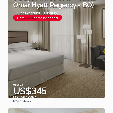
Omar Hyatt Regency - BO)
1 НАПРАВЛЕНИЯ
2 НОЧЬЮ
Hotel -- Flight to be added
откуда
US$345
Общая сумма
КУДА:
Мекка
Видеть