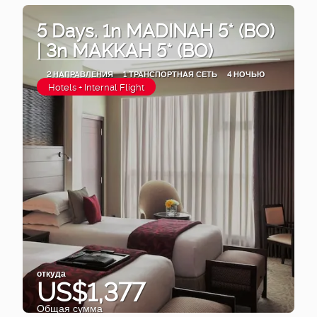
5 Days. 1n MADINAH 5* (BO)
| 3n MAKKAH 5* (BO)
2 НАПРАВЛЕНИЯ
1 ТРАНСПОРТНАЯ СЕТЬ
4 НОЧЬЮ
Hotels + Internal Flight
откуда
US$1,377
Общая сумма