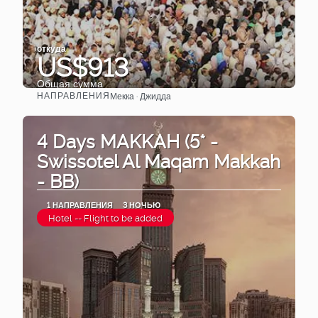
откуда
US$913
Общая сумма
НАПРАВЛЕНИЯ
Мекка · Джидда
Видеть
4 Days MAKKAH (5* -
Swissotel Al Maqam Makkah
- BB)
1 НАПРАВЛЕНИЯ
3 НОЧЬЮ
Hotel -- Flight to be added