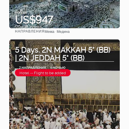
откуда
US$947
Общая сумма
НАПРАВЛЕНИЯ
Мекка · Медина
Видеть
5 Days. 2N MAKKAH 5* (BB)
| 2N JEDDAH 5* (BB)
2 НАПРАВЛЕНИЯ
4 НОЧЬЮ
Hotel -- Flight to be added