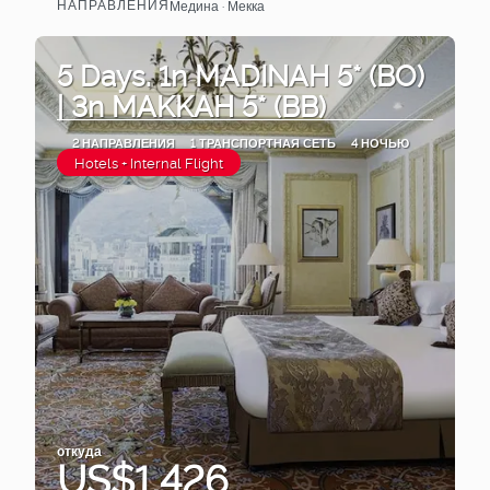
НАПРАВЛЕНИЯ
Медина · Мекка
Видеть
5 Days. 1n MADINAH 5* (BO)
| 3n MAKKAH 5* (BB)
2 НАПРАВЛЕНИЯ
1 ТРАНСПОРТНАЯ СЕТЬ
4 НОЧЬЮ
Hotels + Internal Flight
откуда
US$1,426