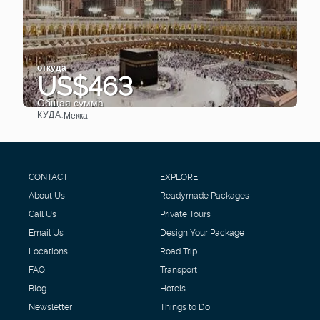
откуда
US$463
Общая сумма
КУДА:
Мекка
Видеть
CONTACT
EXPLORE
About Us
Readymade Packages
Call Us
Private Tours
Email Us
Design Your Package
Locations
Road Trip
FAQ
Transport
Blog
Hotels
Newsletter
Things to Do