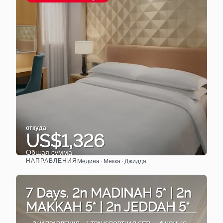
откуда
US$1,326
Общая сумма
НАПРАВЛЕНИЯ
Медина · Мекка · Джидда
Видеть
7 Days. 2n MADINAH 5* | 2n
MAKKAH 5* | 2n JEDDAH 5*