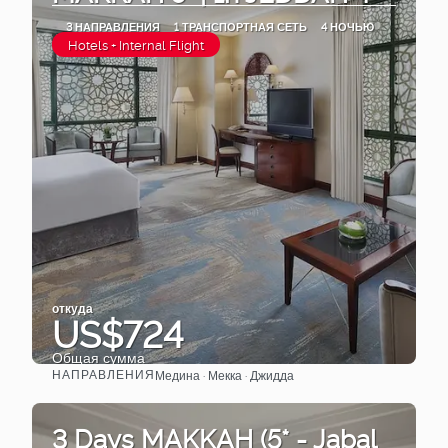
3 НАПРАВЛЕНИЯ
1 ТРАНСПОРТНАЯ СЕТЬ
4 НОЧЬЮ
Hotels + Internal Flight
откуда
US$724
Общая сумма
НАПРАВЛЕНИЯ
Медина · Мекка · Джидда
Видеть
3 Days MAKKAH (5* - Jabal