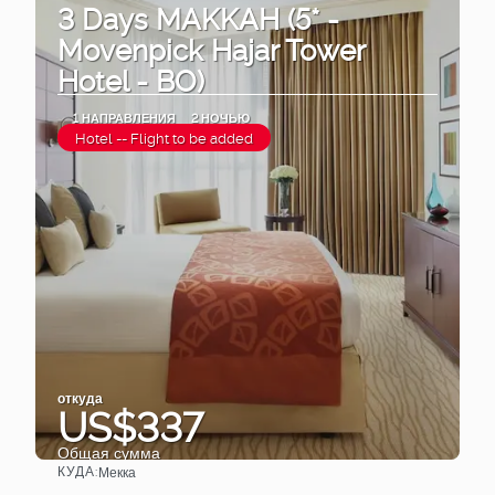
3 Days MAKKAH (5* -
Movenpick Hajar Tower
Hotel - BO)
1 НАПРАВЛЕНИЯ
2 НОЧЬЮ
Hotel -- Flight to be added
откуда
US$337
Общая сумма
КУДА:
Мекка
Видеть