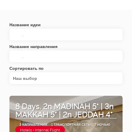
Название идеи
Название направления
Сортировать по
Наш выбор
8 Days. 2n MADINAH 5* | 3n
MAKKAH 5* | 2n JEDDAH 4*
3 НАПРАВЛЕНИЯ
1 ТРАНСПОРТНАЯ СЕТЬ
7 НОЧЬЮ
Hotels + Internal Flight