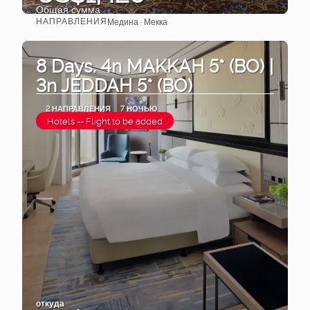
Общая сумма
НАПРАВЛЕНИЯ
Медина · Мекка
Видеть
8 Days. 4n MAKKAH 5* (BO) |
3n JEDDAH 5* (BO)
2 НАПРАВЛЕНИЯ
7 НОЧЬЮ
Hotels -- Flight to be added
откуда