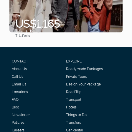
Fra
US$1,165
Total pris
TIL:
Paris
Se
CONTACT
EXPLORE
About Us
Readymade Packages
Call Us
Private Tours
Email Us
Design Your Package
Locations
Road Trip
FAQ
Transport
Blog
Hotels
Newsletter
Things to Do
Policies
Transfers
Careers
Car Rental