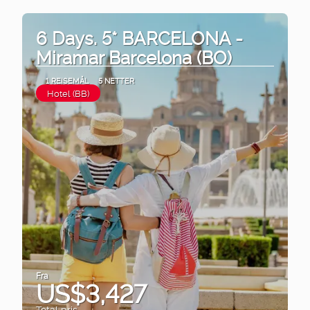
6 Days. 5* BARCELONA -
Miramar Barcelona (BO)
1 REISEMÅL
5 NETTER
Hotel (BB)
Fra
US$3,427
Total pris