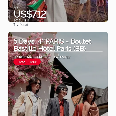
Fra
US$712
Total pris
TIL:
Dubai
Se
5 Days. 4* PARIS - Boutet
Bastille Hotel Paris (BB)
1 REISEMÅL
4 NETTER
1 AKTIVITET
Hotel + Tour