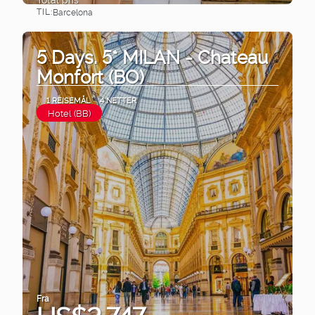
TIL:
Barcelona
Se
5 Days. 5* MILAN - Chateau
Monfort (BO)
1 REISEMÅL
4 NETTER
Hotel (BB)
Fra