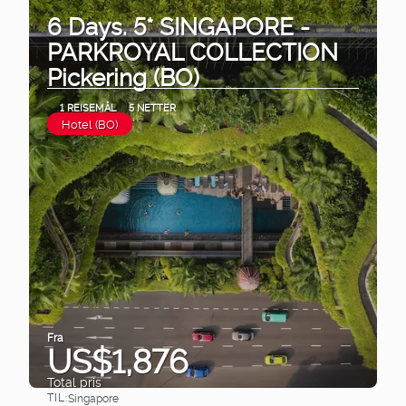
6 Days. 5* SINGAPORE -
PARKROYAL COLLECTION
Pickering (BO)
1 REISEMÅL
5 NETTER
Hotel (BO)
Fra
US$1,876
Total pris
TIL:
Singapore
Se