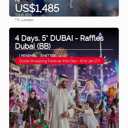
Fra
US$1,485
Total pris
TIL:
London
Se
4 Days. 5* DUBAI - Raffles
Dubai (BB)
1 REISEMÅL
3 NETTER
Dubai Shopping Festival (Mid Dec - End Jan 27)