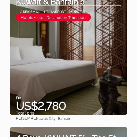
Kuwait & Bahrain 5*
2 REISEMÅL
1 TRANSPORT
6 NETTER
Hotels + Inter-Destination Transport
Fra
US$2,780
Total pris
REISEMÅL
Kuwait City · Bahrain
Se