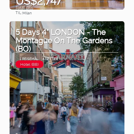
US$2,747
Total pris
TIL:
Milan
Se
5 Days 4* LONDON - The
Montague On The Gardens
(BO)
1 REISEMÅL
4 NETTER
Hotel (BB)