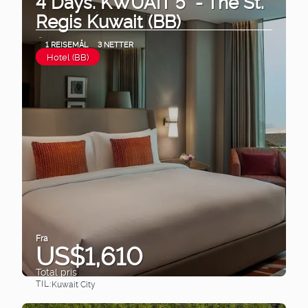
4 Days. KWUAIT 5* - The St.
Regis Kuwait (BB)
1 REISEMÅL
3 NETTER
Hotel (BB)
Fra
US$1,610
Total pris
TIL:
Kuwait City
Se