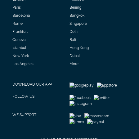
Paris
Beijing
Barcelona
Bangkok
Rome
Singapore
Frankfurt
Delhi
Geneva
Bali
Istanbul
Hong Kong
New York
Dubai
Los Angeles
More...
DOWNLOAD OUR APP
FOLLOW US
WE SUPPORT
PART OF travelgroupholding.com