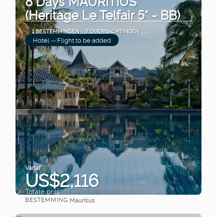
8 Days MAURITIUS
(Heritage Le Telfair 5* - BB)
1 BESTEMMINGEN
7 OVERNACHTINGEN
Hotel -- Flight to be added
Vanaf
US$2,116
Totale prijs
BESTEMMING:
Mauritius
Bekijk