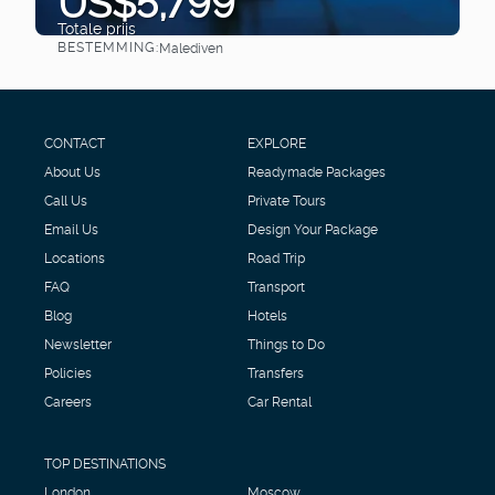
US$5,799
Totale prijs
BESTEMMING:
Malediven
Bekijk
CONTACT
EXPLORE
About Us
Readymade Packages
Call Us
Private Tours
Email Us
Design Your Package
Locations
Road Trip
FAQ
Transport
Blog
Hotels
Newsletter
Things to Do
Policies
Transfers
Careers
Car Rental
TOP DESTINATIONS
London
Moscow