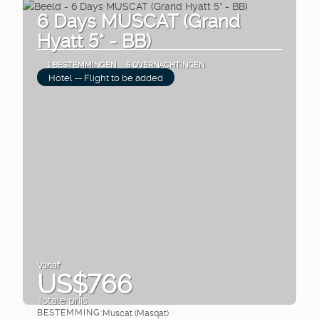
6 Days MUSCAT (Grand
Hyatt 5* - BB)
1 BESTEMMINGEN
5 OVERNACHTINGEN
Hotel -- Flight to be added
Vanaf
US$766
Totale prijs
BESTEMMING:
Muscat (Masqat)
Bekijk