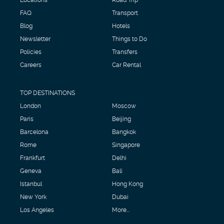
FAQ
Transport
Blog
Hotels
Newsletter
Things to Do
Policies
Transfers
Careers
Car Rental
TOP DESTINATIONS
London
Moscow
Paris
Beijing
Barcelona
Bangkok
Rome
Singapore
Frankfurt
Delhi
Geneva
Bali
Istanbul
Hong Kong
New York
Dubai
Los Angeles
More...