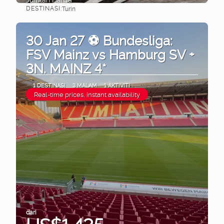
DESTINASI:
Turin
Lihat
30 Jan 27 ⚽ Bundesliga:
FSV Mainz vs Hamburg SV +
3N. MAINZ 4*
1 DESTINASI
3 MALAM
1 AKTIVITI
Real-time prices, instant availability
dari