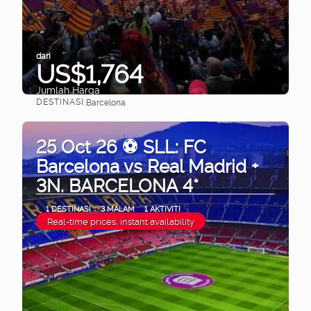
dari
US$1,764
Jumlah Harga
DESTINASI:
Barcelona
Lihat
25 Oct 26 ⚽ SLL: FC
Barcelona vs Real Madrid +
3N. BARCELONA 4*
1 DESTINASI
3 MALAM
1 AKTIVITI
Real-time prices, instant availability