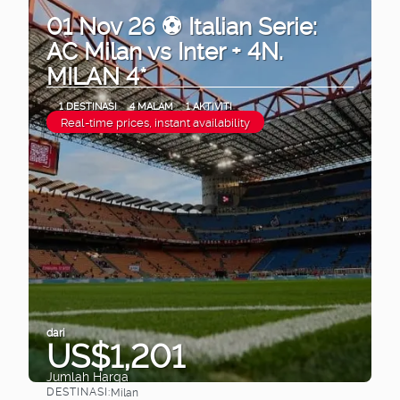
01 Nov 26 ⚽ Italian Serie:
AC Milan vs Inter + 4N.
MILAN 4*
1 DESTINASI
4 MALAM
1 AKTIVITI
Real-time prices, instant availability
dari
US$1,201
Jumlah Harga
DESTINASI:
Milan
Lihat