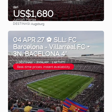
dari
US$1,680
Jumlah Harga
DESTINASI:
Augsburg
Lihat
04 APR 27 ⚽ SLL: FC
Barcelona - Villarreal FC +
3N. BACELONA 4*
1 DESTINASI
3 MALAM
1 AKTIVITI
Real-time prices, instant availability