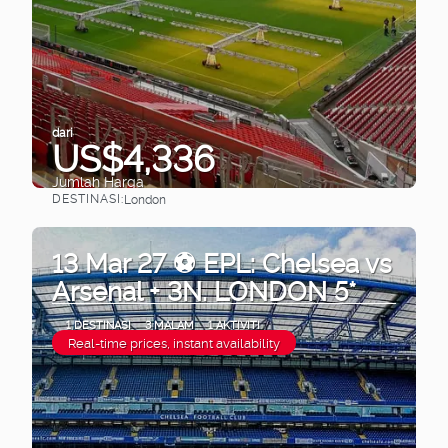
dari
US$4,336
Jumlah Harga
DESTINASI:
London
Lihat
13 Mar 27 ⚽ EPL: Chelsea vs
Arsenal + 3N. LONDON 5*
1 DESTINASI
3 MALAM
1 AKTIVITI
Real-time prices, instant availability