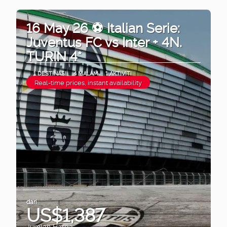
16 May 26 ⚽ Italian Serie:
Juventus FC vs Inter + 4N.
TURIN 4*
1 DESTINASI
4 MALAM
1 AKTIVITI
Real-time prices, instant availability
dari
US$1,387
Jumlah Harga