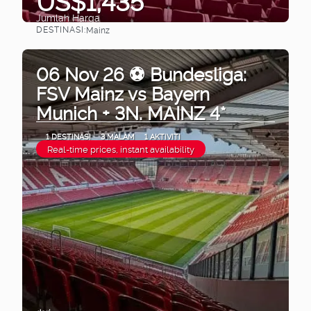
US$1,435
Jumlah Harga
DESTINASI:
Mainz
Lihat
06 Nov 26 ⚽ Bundesliga:
FSV Mainz vs Bayern
Munich + 3N. MAINZ 4*
1 DESTINASI
3 MALAM
1 AKTIVITI
Real-time prices, instant availability