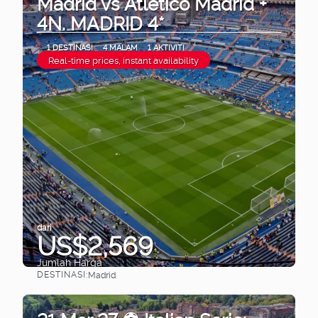
Madrid vs Atletico Madrid +
4N. MADRID 4*
1 DESTINASI
4 MALAM
1 AKTIVITI
Real-time prices, instant availability
dari
US$2,569
Jumlah Harga
DESTINASI:
Madrid
Lihat