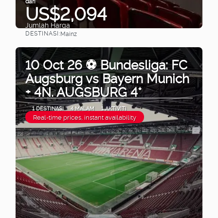
dari
US$2,094
Jumlah Harga
DESTINASI:
Mainz
Lihat
10 Oct 26 ⚽ Bundesliga: FC
Augsburg vs Bayern Munich
+ 4N. AUGSBURG 4*
1 DESTINASI
4 MALAM
1 AKTIVITI
Real-time prices, instant availability