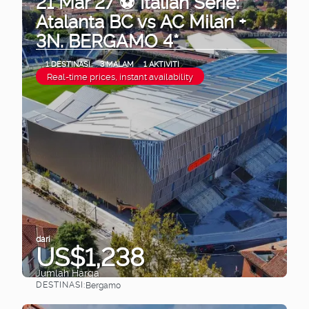
21 Mar 27 ⚽ Italian Serie:
Atalanta BC vs AC Milan +
3N. BERGAMO 4*
1 DESTINASI
3 MALAM
1 AKTIVITI
Real-time prices, instant availability
dari
US$1,238
Jumlah Harga
DESTINASI:
Bergamo
Lihat