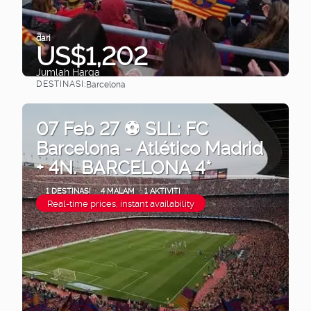
dari
US$1,202
Jumlah Harga
DESTINASI:
Barcelona
Lihat
07 Feb 27 ⚽ SLL: FC
Barcelona - Atlético Madrid
+ 4N. BARCELONA 4*
1 DESTINASI
4 MALAM
1 AKTIVITI
Real-time prices, instant availability