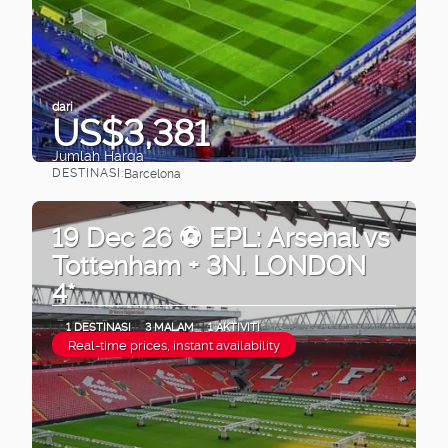
dari
US$3,381
Jumlah Harga
DESTINASI:
Barcelona
Lihat
19 Dec 26 ⚽ EPL: Arsenal vs
Tottenham + 3N. LONDON
4*
1 DESTINASI
3 MALAM
1 AKTIVITI
Real-time prices, instant availability