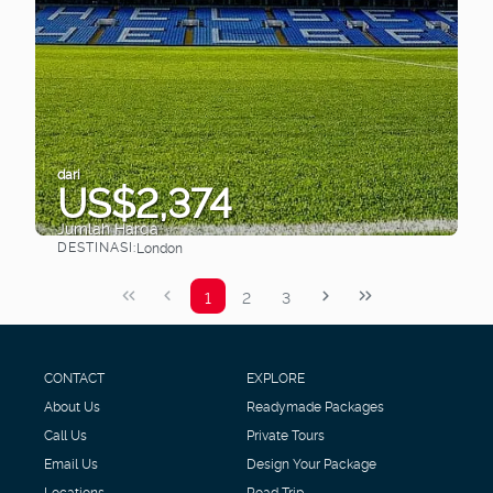
dari
US$2,374
Jumlah Harga
DESTINASI:
London
Lihat
1
2
3
CONTACT
EXPLORE
About Us
Readymade Packages
Call Us
Private Tours
Email Us
Design Your Package
Locations
Road Trip