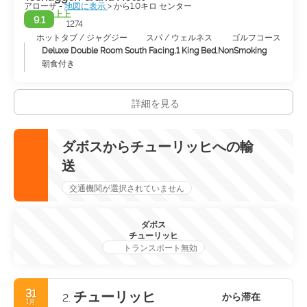
アローザ -
地図に表示
> から1.0キロ センター
上上
9.1
1274
ホットタブ / ジャグジー
スパ / ウェルネス
ゴルフコース
Deluxe Double Room South Facing,1 King Bed,NonSmoking
朝食付き
詳細を見る
ダボスからチューリッヒへの輸
送
交通機関が選択されていません
ダボス
チューリッヒ
トランスポート無効
31
チューリッヒ
から滞在
2.
1月