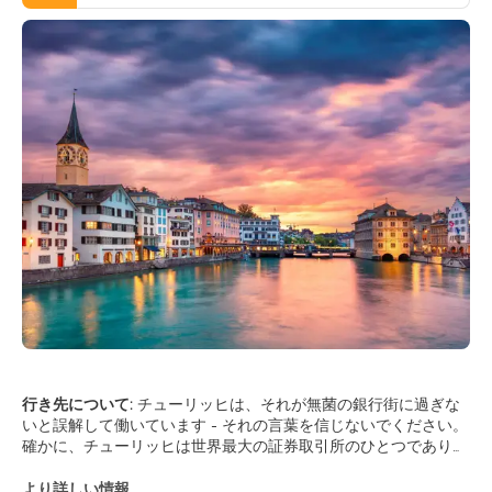
行き先について:
チューリッヒは、それが無菌の銀行街に過ぎな
いと誤解して働いています - それの言葉を信じないでください。
確かに、チューリッヒは世界最大の証券取引所のひとつであり、
それ自体がスイスの金融モーターですが、市場から離れて価格を
共有すると、芸術的でトレンドに敏感で活気に満ちた都市が見つ
より詳しい情報