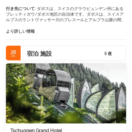
行き先について:
ダボスは、スイスのグラウビュンデン州にある
プレッティガウ/ダボス地区の自治体です。ダボスは、スイスア
ルプスのラントヴァッサー川のプレスールとアルブラ山脈の間に
あります。主な観光名所•キルヒナー美術館ダボス•ウィンタース
ポーツ博物館•Zügenschlucht•Sertigtal。 •ヴァイヨンアリーナ
より詳しい情報
26
宿泊 施設
5 夜
1月
Tschuggen Grand Hotel