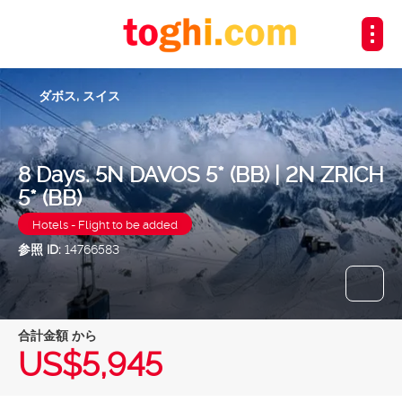
ダボス, スイス
8 Days. 5N DAVOS 5* (BB) | 2N ZRICH
5* (BB)
Hotels - Flight to be added
参照 ID:
14766583
合計金額 から
US$5,945