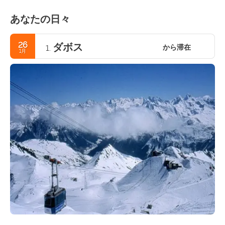
あなたの日々
26
ダボス
から滞在
1.
1月