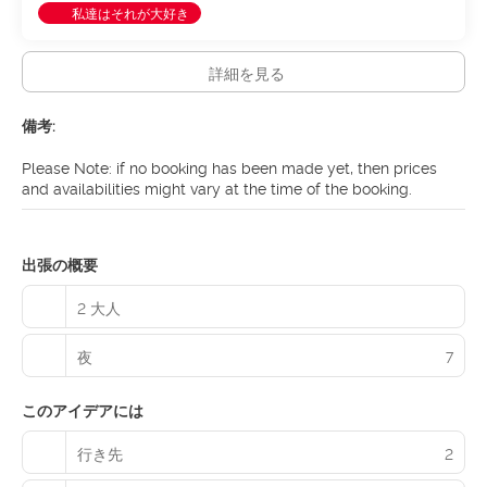
せん。隠された通りの向こうにはたくさんの珍しいお店がありま
私達はそれが大好き
す。リマット川とチューリッヒ湖の北端にまたがって座っている
母なる自然は、確かにスイスの最大の都市を席巻します。建築家
たちも彼らの追加に丁寧でした - ちょうど川を挟んで向かい合っ
詳細を見る
ているFraumünsterとGrossmünster教会をチェックしてくださ
い。その後、市内の様々なレストラン、一流の美術館、脈動する
備考:
ナイトライフを満喫した後は、近くのUetliberg山やチューリッ
ヒ湖でのボートツアーを楽しめます。また街の喜び。
Please Note: if no booking has been made yet, then prices
and availabilities might vary at the time of the booking.
出張の概要
2 大人
夜
7
このアイデアには
行き先
2