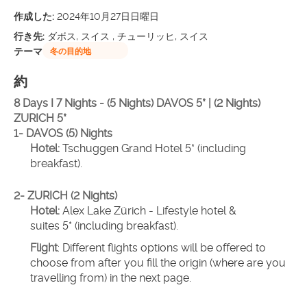
作成した:
2024年10月27日日曜日
行き先:
ダボス, スイス , チューリッヒ, スイス
テーマ
冬の目的地
約
8 Days I 7 Nights - (5 Nights) DAVOS 5* | (2 Nights) 
ZURICH 5*
1- DAVOS (5) Nights 
Hotel:
 Tschuggen Grand Hotel 5* (including 
breakfast).
2- ZURICH (2 Nights)
Hotel: 
Alex Lake Zürich - Lifestyle hotel & 
suites 5* (including breakfast).
Flight
: Different flights options will be offered to 
choose from after you fill the origin (where are you 
travelling from) in the next page.