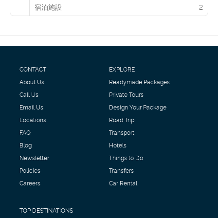
宿泊施設
2
CONTACT
EXPLORE
About Us
Readymade Packages
Call Us
Private Tours
Email Us
Design Your Package
Locations
Road Trip
FAQ
Transport
Blog
Hotels
Newsletter
Things to Do
Policies
Transfers
Careers
Car Rental
TOP DESTINATIONS