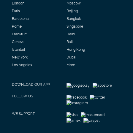
London
Moscow
Paris
Beijing
Barcelona
Bangkok
Rome
Singapore
Frankfurt
Delhi
Geneva
Bali
Istanbul
Hong Kong
New York
Dubai
Los Angeles
More...
DOWNLOAD OUR APP
FOLLOW US
WE SUPPORT