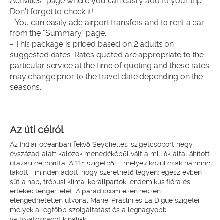
Activities" page where you can easily add to your trip... 
Don't forget to check it!
- You can easily add airport transfers and to rent a car 
from the "Summary" page.
- This package is priced based on 2 adults on 
suggested dates. Rates quoted are appropriate to the 
particular service at the time of quoting and these rates 
may change prior to the travel date depending on the 
seasons.
Az úti célról
Az Indiai-óceánban fekvő Seychelles-szigetcsoport négy
évszázad alatt kalózok menedékéből vált a milliók által áhított
utazási célponttá. A 115 szigetből - melyek közül csak harminc
lakott - minden adott, hogy szerethető legyen: egész évben
süt a nap, trópusi klíma, korallpartok, endemikus flóra és
értékes tengeri élet. A paradicsom ezen részén
elengedhetetlen útvonal Mahé, Praslin és La Digue szigetei,
melyek a legtöbb szolgáltatást és a legnagyobb
változatosságot kínálják.