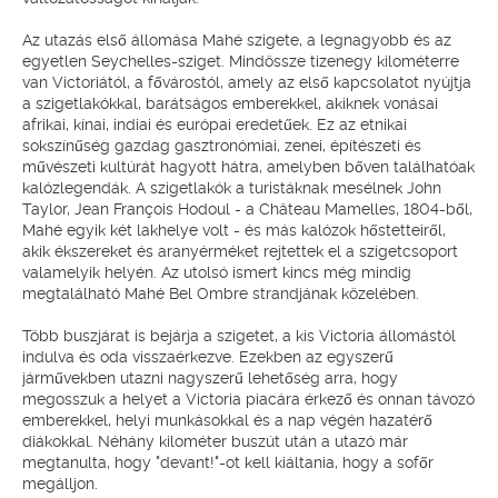
Az utazás első állomása Mahé szigete, a legnagyobb és az
egyetlen Seychelles-sziget. Mindössze tizenegy kilométerre
van Victoriától, a fővárostól, amely az első kapcsolatot nyújtja
a szigetlakókkal, barátságos emberekkel, akiknek vonásai
afrikai, kínai, indiai és európai eredetűek. Ez az etnikai
sokszínűség gazdag gasztronómiai, zenei, építészeti és
művészeti kultúrát hagyott hátra, amelyben bőven találhatóak
kalózlegendák. A szigetlakók a turistáknak mesélnek John
Taylor, Jean François Hodoul - a Château Mamelles, 1804-ből,
Mahé egyik két lakhelye volt - és más kalózok hőstetteiről,
akik ékszereket és aranyérméket rejtettek el a szigetcsoport
valamelyik helyén. Az utolsó ismert kincs még mindig
megtalálható Mahé Bel Ombre strandjának közelében.
Több buszjárat is bejárja a szigetet, a kis Victoria állomástól
indulva és oda visszaérkezve. Ezekben az egyszerű
járművekben utazni nagyszerű lehetőség arra, hogy
megosszuk a helyet a Victoria piacára érkező és onnan távozó
emberekkel, helyi munkásokkal és a nap végén hazatérő
diákokkal. Néhány kilométer buszút után a utazó már
megtanulta, hogy "devant!"-ot kell kiáltania, hogy a sofőr
megálljon.