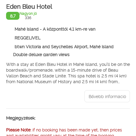
Eden Bleu Hotel
Nagyon jó
8,7
336
Mahé Island - A központtól 4,1 km-re van
REGGELIVEL
btwn Victoria and Seychelles Airport, Mahé Island
Double deluxe garden views
With a stay at Eden Bleu Hotel in Mahé Island, you'll be on the
boardwalk/promenade, within a 15-minute drive of Beau
Vallon Beach and Stade Linite. This spa hotel is 2.5 mi (4 km)
from National Museum of History and 2.5 mi (4 km) from
Victoria Clocktower.
Bővebb információ
Relax at the full-service spa, where you can enjoy massages.
If you're looking for recreational opportunities, you'll find an
outdoor pool, a sauna, and a fitness center. Additional features
at this hotel include complimentary wireless internet access,
Megjegyzések:
concierge services, and a hair salon. The complimentary
beach shuttle makes getting to the surf and sand a breeze.
Please Note:
if no booking has been made yet, then prices
and availabilities might vary at the time of the booking.