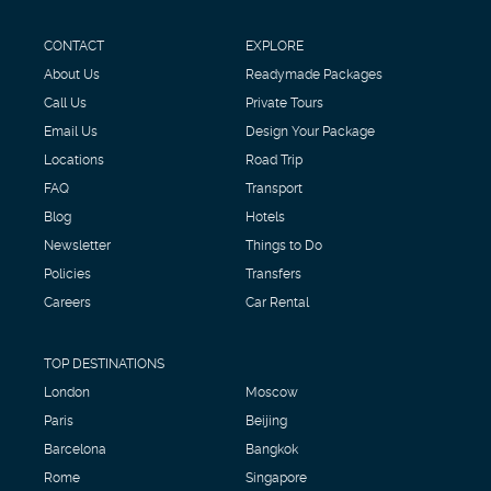
CONTACT
EXPLORE
About Us
Readymade Packages
Call Us
Private Tours
Email Us
Design Your Package
Locations
Road Trip
FAQ
Transport
Blog
Hotels
Newsletter
Things to Do
Policies
Transfers
Careers
Car Rental
TOP DESTINATIONS
London
Moscow
Paris
Beijing
Barcelona
Bangkok
Rome
Singapore