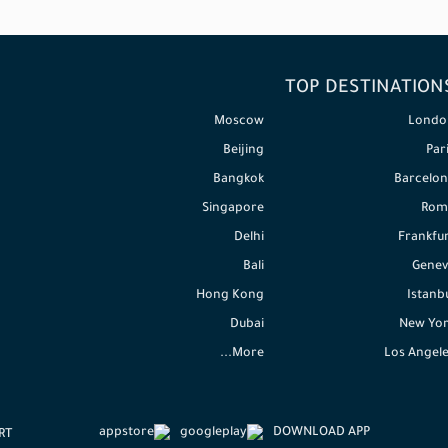
TOP DESTINATION
Moscow
Londo
Beijing
Par
Bangkok
Barcelon
Singapore
Rom
Delhi
Frankfu
Bali
Genev
Hong Kong
Istanb
Dubai
New Yor
More...
Los Angel
DOWNLOAD APP
RT