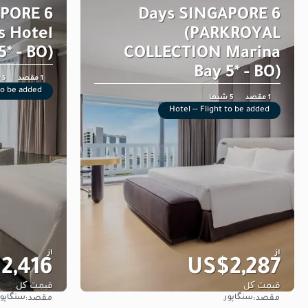
APORE
6 Days SINGAPORE
s Hotel
(PARKROYAL
* - BO)
COLLECTION Marina
Bay 5* - BO)
1 مقصد
5 شبها
 to be added
1 مقصد
5 شبها
Hotel -- Flight to be added
از
از
2,416
US$2,287
قیمت کل
قیمت کل
سنگاپور
سنگاپور
مقصد:
مقصد:
مشاهده