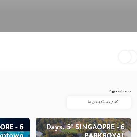
دسته‌بندی‌ها
PORE -
6 Days. 5* SINGAOPRE -
owntown
PARKROYAL