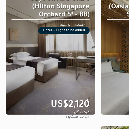
(Hilton Singapore
(Oasi
Orchard 5* - BB)
1 مقصد
5 شبها
Hotel -- Flight to be added
از
US$2,120
قیمت کل
سنگاپور
مقصد:
مشاهده