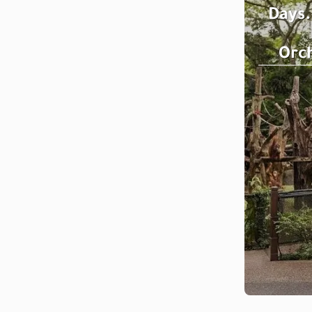
6 Day
Orc