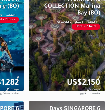
re (BO)
COLLECTION Marina
Bay (BO)
1 مقصد
5 شبها
l + 2 Tours
1 مقصد
5 شبها
2 فعالیت ها
Hotel + 2 Tours
از
از
1,282
US$2,150
قیمت کل
قیمت کل
سنگاپور
سنگاپور
مقصد:
مقصد:
مشاهده
APORE
6 Days SINGAPORE