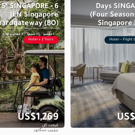
s. 5* SINGAPORE -
6 Days SING
JEN Singapore
(Four Season
hardgateway (BO)
Singapore 5
1 مقصد
5 شبها
2 فعالیت ها
Hotel + 2 Tours
Hotel -- Flight
از
US$1,269
US$
قیمت کل
سنگاپور
مقصد:
مشاهده
مشاهده