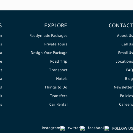
S
EXPLORE
CONTACT
n
Readymade Packages
About Us
is
Private Tours
Call Us
a
Design Your Package
Email Us
e
Road Trip
Locations
rt
Transport
FAQ
a
Hotels
Blog
ul
Things to Do
Newsletter
k
Transfers
Policies
es
Car Rental
Careers
FOLLOW US