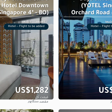
a Hotel Downtown
(YOTEL Si
Singapore 4* - BO)
Orchard Road 4
1 مقصد
5 شبها
Hotel -- Flight to be added
Hotel -- Flight
از
US$1,282
US$
قیمت کل
سنگاپور
مقصد:
مشاهده
مشاهده