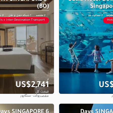
(BO)
Singapo
2 فعالیت ها
2 مقصد
1 شبکه حمل و نقل
8 شبها
ls + Inter-Destination Transport
Hote
از
US$2,741
US$
قیمت کل
پوکت · سنگاپور
مقصد
مشاهده
مشاهده
 Days SINGAPORE
6 Days SING