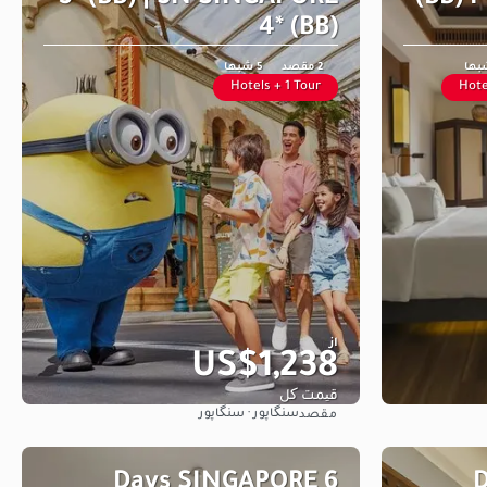
4* (BB)
2 مقصد
5 شبها
Hotels + 1 Tour
Hote
از
US$1,238
قیمت کل
سنگاپور · سنگاپور
مقصد
مشاهده
6 Days SINGAPORE
6