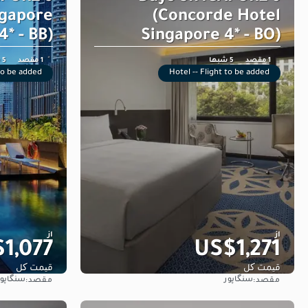
ngapore
(Concorde Hotel
* - BB)
Singapore 4* - BO)
1 مقصد
5 شبها
1 مقصد
5 شبها
 to be added
Hotel -- Flight to be added
از
از
1,077
US$1,271
قیمت کل
قیمت کل
سنگاپور
سنگاپور
مقصد:
مقصد:
مشاهده