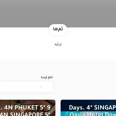
تم‌ها
ترکیه
نام ایده
ys. 4N PHUKET 5*
6 Days. 4* SINGA
I 4N SINGAPORE 5*
Oasia Hotel D