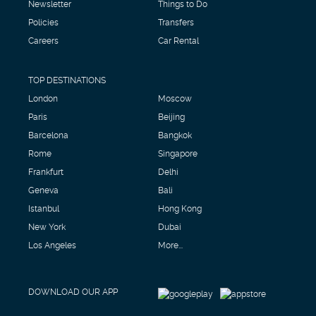
Newsletter
Things to Do
Policies
Transfers
Careers
Car Rental
TOP DESTINATIONS
London
Moscow
Paris
Beijing
Barcelona
Bangkok
Rome
Singapore
Frankfurt
Delhi
Geneva
Bali
Istanbul
Hong Kong
New York
Dubai
Los Angeles
More...
DOWNLOAD OUR APP