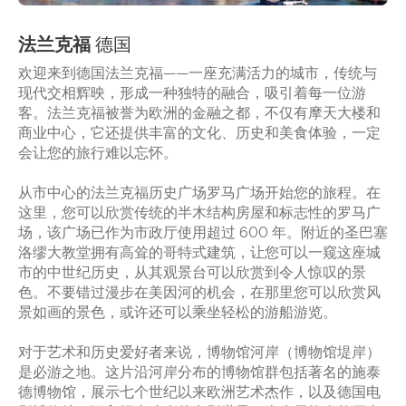
法兰克福
德国
欢迎来到德国法兰克福——一座充满活力的城市，传统与
现代交相辉映，形成一种独特的融合，吸引着每一位游
客。法兰克福被誉为欧洲的金融之都，不仅有摩天大楼和
商业中心，它还提供丰富的文化、历史和美食体验，一定
会让您的旅行难以忘怀。
从市中心的法兰克福历史广场罗马广场开始您的旅程。在
这里，您可以欣赏传统的半木结构房屋和标志性的罗马广
场，该广场已作为市政厅使用超过 600 年。附近的圣巴塞
洛缪大教堂拥有高耸的哥特式建筑，让您可以一窥这座城
市的中世纪历史，从其观景台可以欣赏到令人惊叹的景
色。不要错过漫步在美因河的机会，在那里您可以欣赏风
景如画的景色，或许还可以乘坐轻松的游船游览。
对于艺术和历史爱好者来说，博物馆河岸（博物馆堤岸）
是必游之地。这片沿河岸分布的博物馆群包括著名的施泰
德博物馆，展示七个世纪以来欧洲艺术杰作，以及德国电