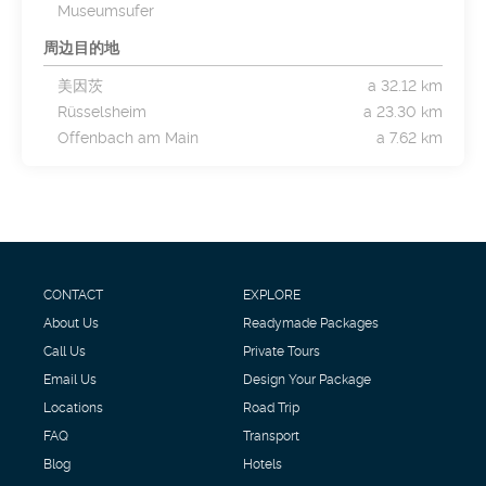
Museumsufer
周边目的地
美因茨
a 32.12 km
Rüsselsheim
a 23.30 km
Offenbach am Main
a 7.62 km
CONTACT
EXPLORE
About Us
Readymade Packages
Call Us
Private Tours
Email Us
Design Your Package
Locations
Road Trip
FAQ
Transport
Blog
Hotels