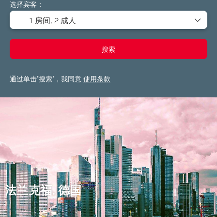
选择宾客：
1 房间,
2 成人
搜索
通过单击"搜索"，我同意
使用条款
法兰克福, 德国