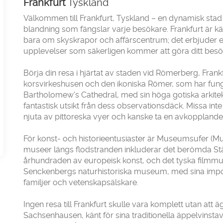
Frankfurt
Tyskland
Välkommen till Frankfurt, Tyskland – en dynamisk stad 
blandning som fängslar varje besökare. Frankfurt är k
bara om skyskrapor och affärscentrum; det erbjuder en 
upplevelser som säkerligen kommer att göra ditt besö
Börja din resa i hjärtat av staden vid Römerberg, Frankf
korsvirkeshusen och den ikoniska Römer, som har funge
Bartholomew's Cathedral, med sin höga gotiska arkitekt
fantastisk utsikt från dess observationsdäck. Missa in
njuta av pittoreska vyer och kanske ta en avkopplande 
För konst- och historieentusiaster är Museumsufer (M
museer längs flodstranden inkluderar det berömda St
århundraden av europeisk konst, och det tyska filmmus
Senckenbergs naturhistoriska museum, med sina impone
familjer och vetenskapsälskare.
Ingen resa till Frankfurt skulle vara komplett utan att ägn
Sachsenhausen, känt för sina traditionella äppelvinstav