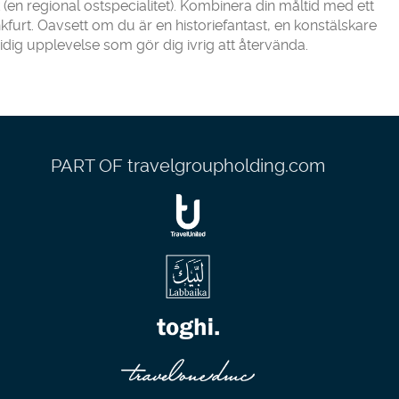
en regional ostspecialitet). Kombinera din måltid med ett
kfurt. Oavsett om du är en historiefantast, en konstälskare
idig upplevelse som gör dig ivrig att återvända.
PART OF travelgroupholding.com