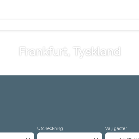
Frankfurt, Tyskland
estination
Aktiviteter
Sport och evenemang
Hyra en bil
Utcheckning
Välj gäster:
1 Rum,
2 