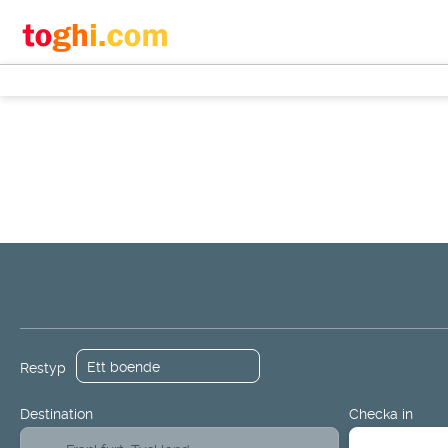
+
Transport
Inkvartering
Multid
Transport + boende
Restyp
Destination
Checka in