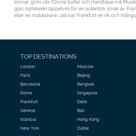
korvar, grön sås (Grüne Soße) och Handkäse mit Musik (
glas Apfelwein (äppelvin) för en autentisk smak av Fran
eller en matälskare, utlovar Frankfurt en rik och mångs
TOP DESTINATIONS
London
Moscow
Paris
Beijing
Barcelona
Bangkok
Rome
Singapore
Frankfurt
Delhi
Geneva
Bali
Istanbul
Hong Kong
New York
Dubai