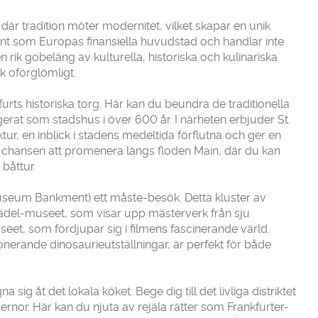
där tradition möter modernitet, vilket skapar en unik
änt som Europas finansiella huvudstad och handlar inte
rik gobeläng av kulturella, historiska och kulinariska
k oförglömligt.
urts historiska torg. Här kan du beundra de traditionella
rat som stadshus i över 600 år. I närheten erbjuder St.
ur, en inblick i stadens medeltida förflutna och ger en
te chansen att promenera längs floden Main, där du kan
båttur.
useum Bankment) ett måste-besök. Detta kluster av
ädel-museet, som visar upp mästerverk från sju
eet, som fördjupar sig i filmens fascinerande värld.
rande dinosaurieutställningar, är perfekt för både
a sig åt det lokala köket. Bege dig till det livliga distriktet
ernor. Här kan du njuta av rejäla rätter som Frankfurter-