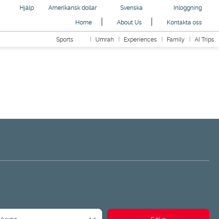
Hjälp
Amerikansk dollar
Svenska
Inloggning
Home
About Us
Kontakta oss
Sports
Umrah
Experiences
Family
AI Trips
Transfers
Paket
Routning
AI-resor
Vuxna
Söka