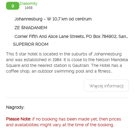
Znakomity
9
1468
Johannesburg - W 10,7 km od centrum
ZE ŚNIADANIEM
Corner Fifth And Alice Lane Streets, PO Box 784902, Sandton, Johannesburg 2146
SUPERIOR ROOM
This 5 star hotel is located in the suburbs of Johannesburg
and was established in 1984. It is close to the Nelson Mandela
Square and the nearest station is Gautrain. The Hotel has a
coffee shop, an outdoor swimming pool and a fitness
centre/gym. All 334 rooms are equipped with minibar,
hairdryer, safe, trouser press and air conditioning.
Więcej informacji
Nagrody:
Please Note:
if no booking has been made yet, then prices
and availabilities might vary at the time of the booking.