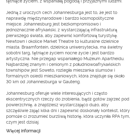
tętniące życiem, z wspaniałą pogodą i przyjaznymi ludźmi.
Jedną z uroczych cech Johannesburga jest to, że jest to
naprawdę międzynarodowe i bardzo kosmopolityczne
miejsce. Johannesburg jest bezkompromisowo i
jednoznacznie afrykański, z wystarczającą infrastrukturą
pierwszego świata, aby zapewnić komfortową turystykę.
Newtown i okolice Market Theatre to kulturalne dzielnice
miasta. Braamfontein, dzielnica uniwersytecka, ma świetny
sobotni targ, tętniące życiem nocne życie i jest bardzo
artystyczna. Nie przegap wspaniałego Muzeum Apartheidu.
Najbardziej znanym i cenionym z południowoafrykańskich
townshipów jest Soweto, rozległa mieszanka slumsów i
formalnych osiedli mieszkaniowych, która znajduje się około
30 km od Johannesburga w Gauteng.
Johannesburg oferuje wiele interesujących i często
ekscentrycznych rzeczy do zrobienia, bądź gotów zajrzeć pod
powierzchnię, a znajdziesz wystarczająco dużo, aby
szczęśliwie zająć kilka dni i zapewnić doskonały kontekst, który
pomoże ci zrozumieć burzliwą historię, która uczyniła RPA tym,
czym jest dzisiaj.
Więcej informacji