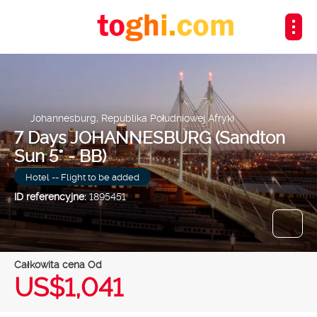
Johannesburg, Republika Południowej Afryki
7 Days JOHANNESBURG (Sandton
Sun 5* - BB)
Hotel -- Flight to be added
ID referencyjne:
1895451
Całkowita cena Od
US$1,041