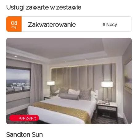
Usługi zawarte w zestawie
08
Zakwaterowanie
6 Nocy
maj
We love it
Sandton Sun