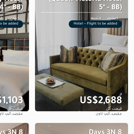
* - BB)
5* - BB)
1 مقصد
6 شبها
1 مقصد
6 شبها
 to be added
Hotel -- Flight to be added
از
از
1,103
US$2,688
قیمت کل
قیمت کل
کیپ تاون
کیپ تاو
مقصد:
مقصد:
مشاهده
ays 3N
8 Days 3N