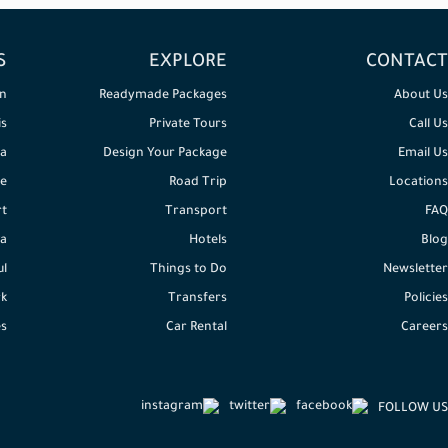
S
EXPLORE
CONTACT
n
Readymade Packages
About Us
is
Private Tours
Call Us
a
Design Your Package
Email Us
e
Road Trip
Locations
rt
Transport
FAQ
a
Hotels
Blog
ul
Things to Do
Newsletter
k
Transfers
Policies
es
Car Rental
Careers
FOLLOW US