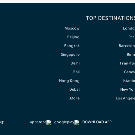
TOP DESTINATION
Moscow
Londo
Beijing
Par
Bangkok
Barcelon
Singapore
Rom
Delhi
Frankfu
Bali
Genev
Hong Kong
Istanb
Dubai
New Yor
More...
Los Angel
DOWNLOAD APP
RT