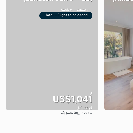
1 مقصد
6 شبها
Hotel -- Flight to be added
از
US$1,041
قیمت کل
ژوهانسبورگ
مقصد:
مشاهده