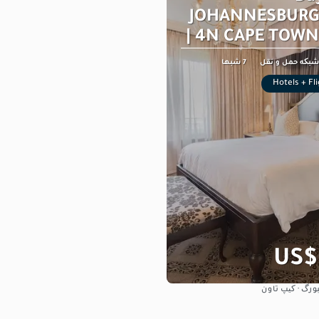
JOHANNESBURG 5
| 4N CAPE TOWN 
7 شبها
Hotels + Fl
US$
رگ · کیپ تاون
مشاهده