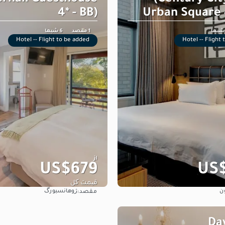
4* - BB)
Urban Square 4
1 مقصد
6 شبها
Hotel -- Flight to be added
Hotel -- Flight
از
US$679
US$
قیمت کل
ن
ژوهانسبورگ
مقصد:
مشاهده
مشاهده
8 D