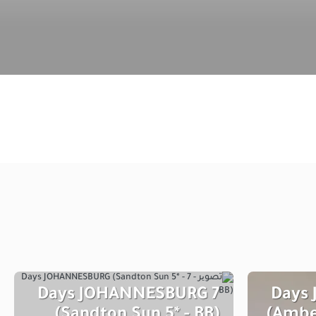
7 Days JOHANNESBURG
7 Day
(Sandton Sun 5* - BB)
(Ambe