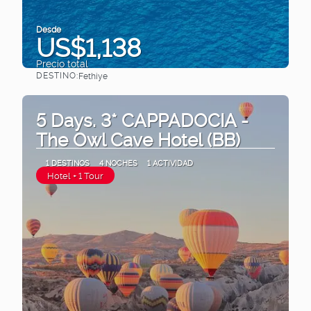
Desde
US$1,138
Precio total
DESTINO:
Fethiye
Ver
5 Days. 3* CAPPADOCIA -
The Owl Cave Hotel (BB)
1 DESTINOS
4 NOCHES
1 ACTIVIDAD
Hotel + 1 Tour