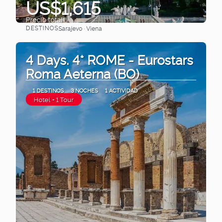
US$1,615
Precio total
DESTINOS
Sarajevo · Viena
Ver
4 Days. 4* ROME - Eurostars
Roma Aeterna (BO)
1 DESTINOS
3 NOCHES
1 ACTIVIDAD
Hotel + 1 Tour