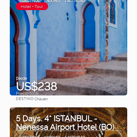
1 DESTINOS
3 NOCHES
1 ACTIVIDAD
Hotel + Tour
Desde
US$238
Precio total
DESTINO:
Chauen
Ver
5 Days. 4* ISTANBUL -
Nenessa Airport Hotel (BO)