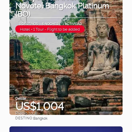
Novotel Bangkok Platinum
(BO)
1 DESTINOS
5 NOCHES
1 ACTIVIDAD
Hotel + 1 Tour - Flight to be added
Desde
US$1,004
Precio total
DESTINO:
Bangkok
Ver