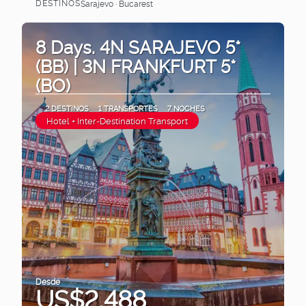
DESTINOS
Sarajevo · Bucarest
Ver
8 Days. 4N SARAJEVO 5*
(BB) | 3N FRANKFURT 5*
(BO)
2 DESTINOS
1 TRANSPORTES
7 NOCHES
Hotel + Inter-Destination Transport
Desde
US$2,488