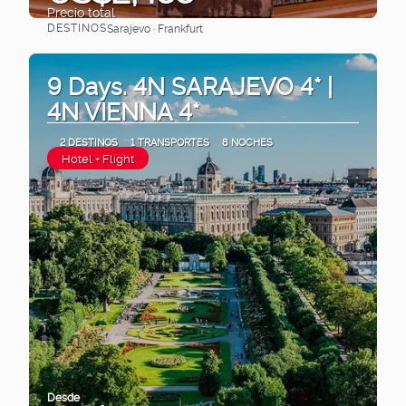
Precio total
DESTINOS
Sarajevo · Frankfurt
Ver
9 Days. 4N SARAJEVO 4* |
4N VIENNA 4*
2 DESTINOS
1 TRANSPORTES
8 NOCHES
Hotel + Flight
Desde