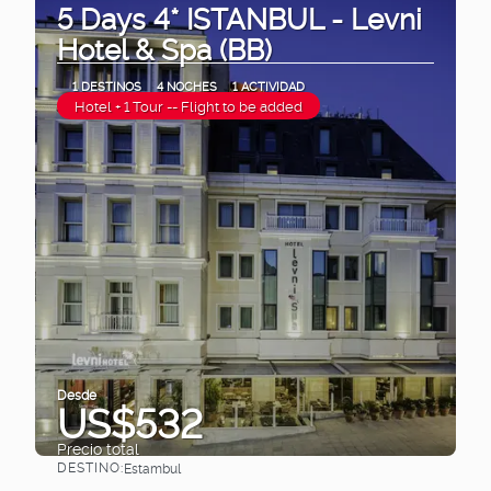
5 Days 4* ISTANBUL - Levni
Hotel & Spa (BB)
1 DESTINOS
4 NOCHES
1 ACTIVIDAD
Hotel + 1 Tour -- Flight to be added
Desde
US$532
Precio total
DESTINO:
Estambul
Ver