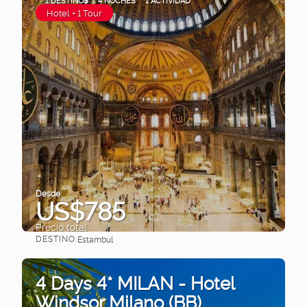
1 DESTINOS
4 NOCHES
1 ACTIVIDAD
Hotel + 1 Tour
Desde
US$785
Precio total
DESTINO:
Estambul
Ver
4 Days 4* MILAN - Hotel
Windsor Milano (BB)