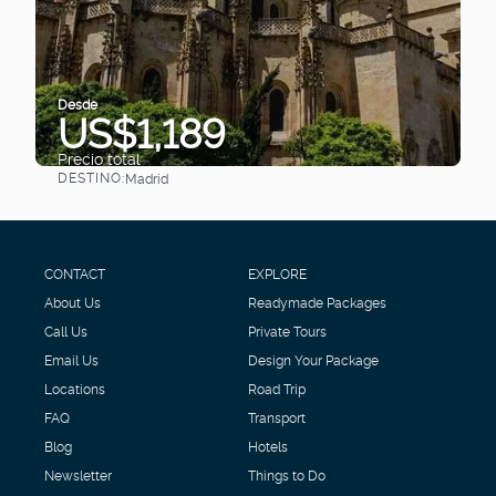
Desde
US$1,189
Precio total
DESTINO:
Madrid
Ver
CONTACT
EXPLORE
About Us
Readymade Packages
Call Us
Private Tours
Email Us
Design Your Package
Locations
Road Trip
FAQ
Transport
Blog
Hotels
Newsletter
Things to Do