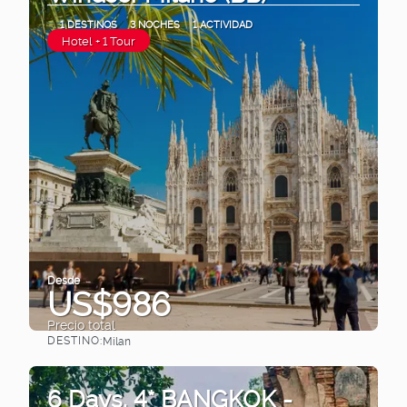
1 DESTINOS
3 NOCHES
1 ACTIVIDAD
Hotel + 1 Tour
Desde
US$986
Precio total
DESTINO:
Milan
Ver
6 Days. 4* BANGKOK -