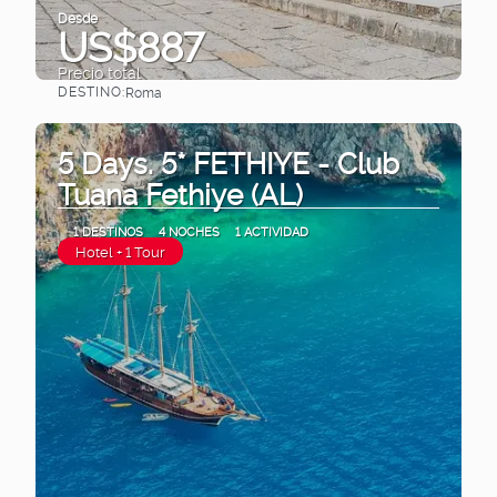
Desde
US$887
Precio total
DESTINO:
Roma
Ver
5 Days. 5* FETHIYE - Club
Tuana Fethiye (AL)
1 DESTINOS
4 NOCHES
1 ACTIVIDAD
Hotel + 1 Tour