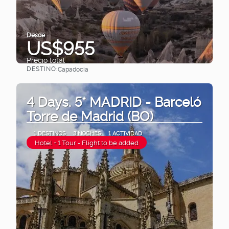
Desde
US$955
Precio total
DESTINO:
Capadocia
Ver
4 Days. 5* MADRID - Barceló
Torre de Madrid (BO)
1 DESTINOS
3 NOCHES
1 ACTIVIDAD
Hotel + 1 Tour - Flight to be added