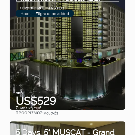
1 ΠΡΟΟΡΙΣΜΟΊ
4 ΝΎΧΤΕΣ
Hotel -- Flight to be added
από
US$529
Συνολική τιμή
ΠΡΟΟΡΙΣΜΌΣ:
Μουσκάτ
Βλέπω
5 Days. 5* MUSCAT - Grand