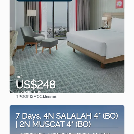
από
US$248
Συνολική τιμή
ΠΡΟΟΡΙΣΜΌΣ:
Μουσκάτ
Βλέπω
7 Days. 4N SALALAH 4* (BO)
| 2N MUSCAT 4* (BO)