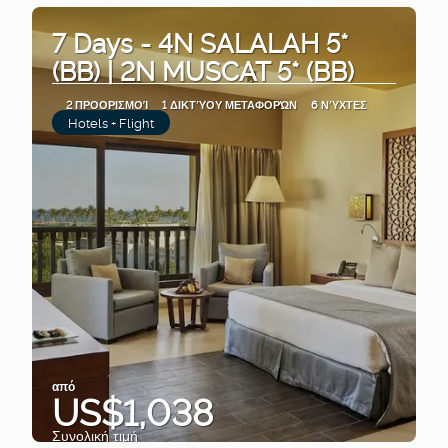
7 Days - 4N SALALAH 5*
(BB) | 2N MUSCAT 5* (BB)
2 ΠΡΟΟΡΙΣΜΟΊ
1 ΔΙΚΤΎΟΥ ΜΕΤΑΦΟΡΏΝ
6 ΝΎΧΤΕΣ
Hotels + Flight
από
US$1,038
Συνολική τιμή