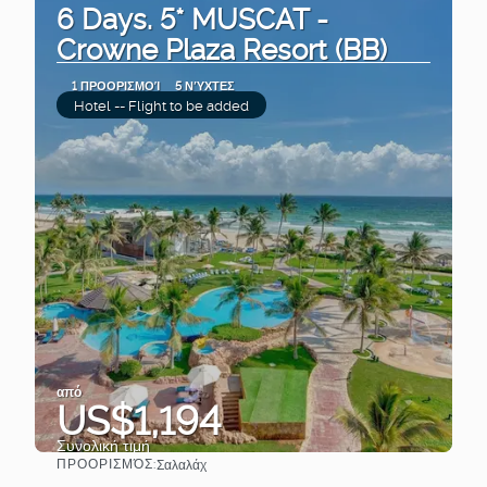
6 Days. 5* MUSCAT -
Crowne Plaza Resort (BB)
1 ΠΡΟΟΡΙΣΜΟΊ
5 ΝΎΧΤΕΣ
Hotel -- Flight to be added
από
US$1,194
Συνολική τιμή
ΠΡΟΟΡΙΣΜΌΣ:
Σαλαλάχ
Βλέπω