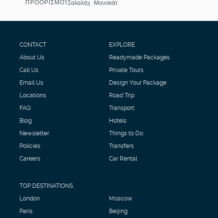
ΠΡΟΟΡΙΣΜΟΊ
Σαλαλάχ · Μουσκάτ
Βλέπω
CONTACT
EXPLORE
About Us
Readymade Packages
Call Us
Private Tours
Email Us
Design Your Package
Locations
Road Trip
FAQ
Transport
Blog
Hotels
Newsletter
Things to Do
Policies
Transfers
Careers
Car Rental
TOP DESTINATIONS
London
Moscow
Paris
Beijing