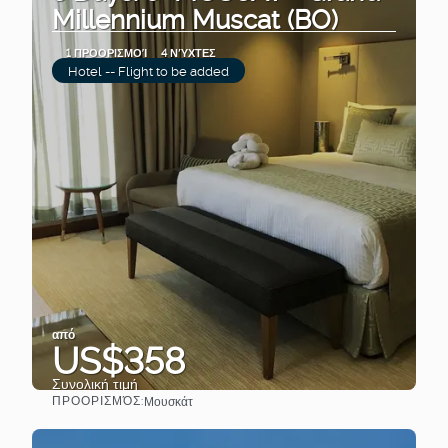
Millennium Muscat (BO)
1 ΠΡΟΟΡΙΣΜΟΊ
4 ΝΎΧΤΕΣ
Hotel -- Flight to be added
από
US$358
Συνολική τιμή
ΠΡΟΟΡΙΣΜΌΣ:
Μουσκάτ
Βλέπω