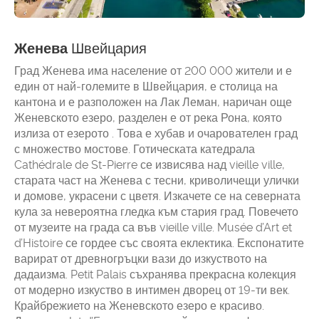
Женева
Швейцария
Град Женева има население от 200 000 жители и е
един от най-големите в Швейцария, е столица на
кантона и е разположен на Лак Леман, наричан още
Женевското езеро, разделен е от река Рона, която
излиза от езерото . Това е хубав и очарователен град
с множество мостове. Готическата катедрала
Cathédrale de St-Pierre се извисява над vieille ville,
старата част на Женева с тесни, криволичещи улички
и домове, украсени с цветя. Изкачете се на северната
кула за невероятна гледка към стария град. Повечето
от музеите на града са във vieille ville. Musée d’Art et
d’Histoire се гордее със своята еклектика. Експонатите
варират от древногръцки вази до изкуството на
дадаизма. Petit Palais съхранява прекрасна колекция
от модерно изкуство в интимен дворец от 19-ти век.
Крайбрежието на Женевското езеро е красиво.