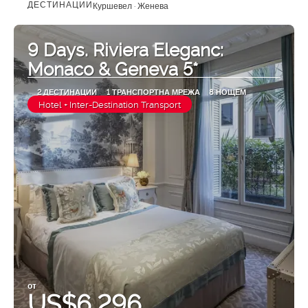
ДЕСТИНАЦИИ
Куршевел · Женева
Вижте
9 Days. Riviera Eleganc:
Monaco & Geneva 5*
2 ДЕСТИНАЦИИ
1 ТРАНСПОРТНА МРЕЖА
8 НОЩЕМ
Hotel + Inter-Destination Transport
от
US$6,296