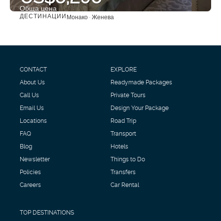
Обща цена
ДЕСТИНАЦИИ
Монако · Женева
Вижте
CONTACT
EXPLORE
About Us
Readymade Packages
Call Us
Private Tours
Email Us
Design Your Package
Locations
Road Trip
FAQ
Transport
Blog
Hotels
Newsletter
Things to Do
Policies
Transfers
Careers
Car Rental
TOP DESTINATIONS