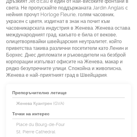
Дръзкият Jet d’Eau е един от най-високите фонтани в
света. Не пропускайте поддържаната Jardin Anglais с
нейния прочут Horloge Fleurie, голям часовник,
украсен с цветя, издигнат в знак на почит към
часовникарската индустрия в Женева. Женева остава
международният град, какъвто е била от векове,
олицетворявайки швейцарския неутралитет, който
приветства такива различни посетители като Ленин и
Борхес. Днес дипломати и ръководители на безброй
корпорации изпълват офисите на Женева, макар и
рядко безупречните улици. Спокойна и живописна,
Женева е най-приятният град в Швейцария.
Препоръчително летище
Женева Куантрен (GVA)
Точки на интерес
Place du Bourg-de-Four
St. Pierre Cathedral