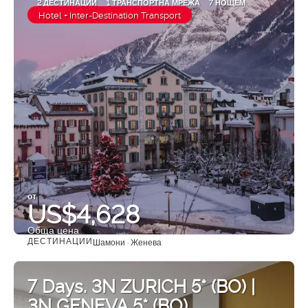
2 ДЕСТИНАЦИИ
1 ТРАНСПОРТНА МРЕЖА
7 НОЩЕМ
Hotel + Inter-Destination Transport
от
US$4,628
Обща цена
ДЕСТИНАЦИИ
Шамони · Женева
Вижте
7 Days. 3N ZURICH 5* (BO) |
3N GENEVA 5* (BO)