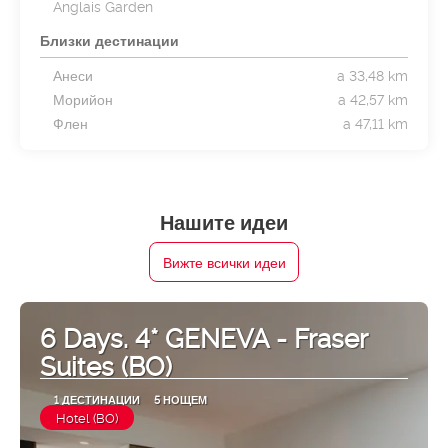
Anglais Garden
Близки дестинации
Анеси
a 33,48 km
Морийон
a 42,57 km
Флен
a 47,11 km
Нашите идеи
Вижте всички идеи
6 Days. 4* GENEVA - Fraser
Suites (BO)
1 ДЕСТИНАЦИИ
5 НОЩЕМ
Hotel (BO)