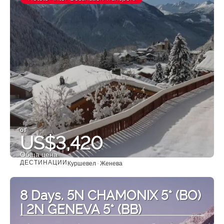
от
US$3,420
Обща цена
ДЕСТИНАЦИИ
Куршевел · Женева
Вижте
8 Days. 5N CHAMONIX 5* (BO)
| 2N GENEVA 5* (BB)