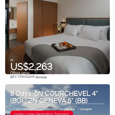
от
US$2,263
Обща цена
ДЕСТИНАЦИЯ:
Женева
Вижте
8 Days. 5N COURCHEVEL 4*
(BO) | 2N GENEVA 5* (BB)
2 ДЕСТИНАЦИИ
1 ТРАНСПОРТНА МРЕЖА
7 НОЩЕМ
Hotels + Inter-Destination Transport