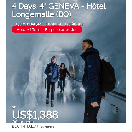
4 Days. 4* GENEVA - Hôtel
Longemalle (BO)
1 ДЕСТИНАЦИИ
5 НОЩЕМ
1 ДЕЙНОСТ
Hotel + 1 Tour -- Flight to be added
от
US$1,388
Обща цена
ДЕСТИНАЦИЯ:
Женева
Вижте