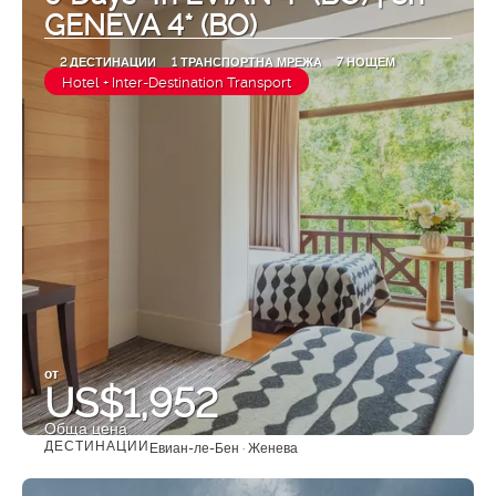
GENEVA 4* (BO)
2 ДЕСТИНАЦИИ
1 ТРАНСПОРТНА МРЕЖА
7 НОЩЕМ
Hotel + Inter-Destination Transport
от
US$1,952
Обща цена
ДЕСТИНАЦИИ
Евиан-ле-Бен · Женева
Вижте