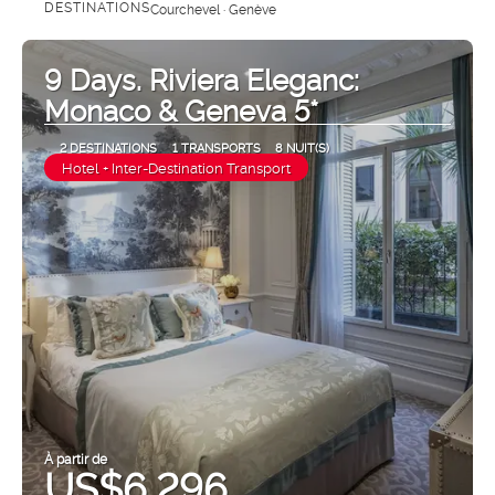
DESTINATIONS
Courchevel · Genève
Afficher
9 Days. Riviera Eleganc:
Monaco & Geneva 5*
2 DESTINATIONS
1 TRANSPORTS
8 NUIT(S)
Hotel + Inter-Destination Transport
À partir de
US$6,296