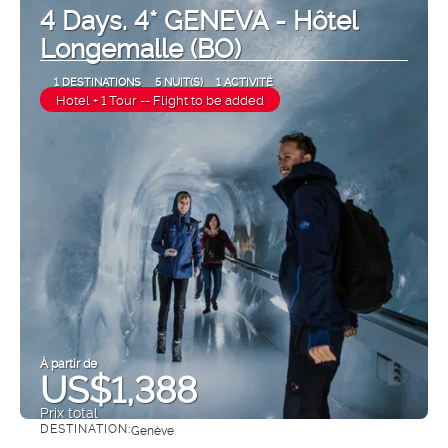
4 Days. 4* GENEVA - Hôtel
Longemalle (BO)
1 DESTINATIONS
5 NUIT(S)
1 ACTIVITÉ
Hotel + 1 Tour -- Flight to be added
À partir de
US$1,388
Prix ​​total
DESTINATION:
Genève
Afficher