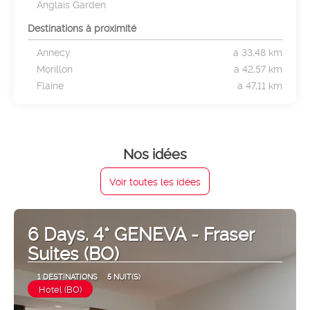
Anglais Garden
Destinations à proximité
Annecy
a 33,48 km
Morillon
a 42,57 km
Flaine
a 47,11 km
Nos idées
Voir toutes les idées
6 Days. 4* GENEVA - Fraser
Suites (BO)
1 DESTINATIONS
5 NUIT(S)
Hotel (BO)