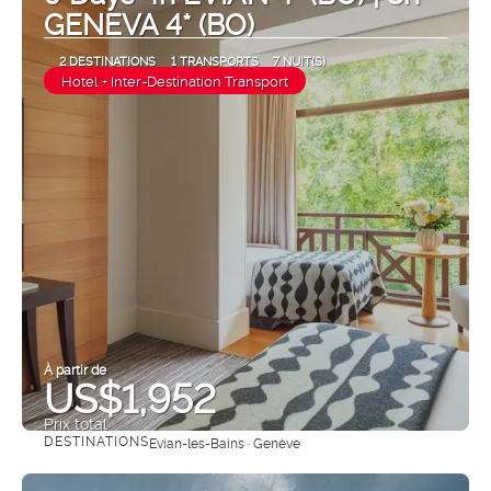
GENEVA 4* (BO)
2 DESTINATIONS
1 TRANSPORTS
7 NUIT(S)
Hotel + Inter-Destination Transport
À partir de
US$1,952
Prix ​​total
DESTINATIONS
Evian-les-Bains · Genève
Afficher