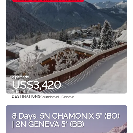
À partir de
US$3,420
Prix ​​total
DESTINATIONS
Courchevel · Genève
Afficher
8 Days. 5N CHAMONIX 5* (BO)
| 2N GENEVA 5* (BB)