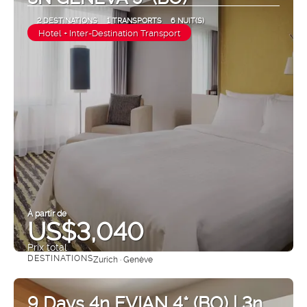
2 DESTINATIONS
1 TRANSPORTS
6 NUIT(S)
Hotel + Inter-Destination Transport
À partir de
US$3,040
Prix ​​total
DESTINATIONS
Zurich · Genève
Afficher
9 Days 4n EVIAN 4* (BO) | 3n