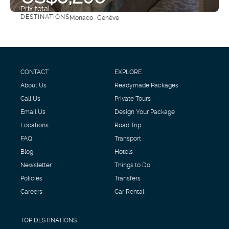
Prix ​​total
DESTINATIONS
Monaco · Genève
Afficher
CONTACT
EXPLORE
About Us
Readymade Packages
Call Us
Private Tours
Email Us
Design Your Package
Locations
Road Trip
FAQ
Transport
Blog
Hotels
Newsletter
Things to Do
Policies
Transfers
Careers
Car Rental
TOP DESTINATIONS