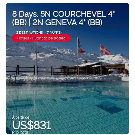
8 Days. 5N COURCHEVEL 4*
(BB) | 2N GENEVA 4* (BB)
2 DESTINATIONS
7 NUIT(S)
Hotels - Flight to be added
À partir de
US$831
Prix ​​total