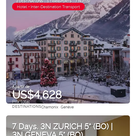
2 DESTINATIONS
1 TRANSPORTS
7 NUIT(S)
Hotel + Inter-Destination Transport
À partir de
US$4,628
Prix ​​total
DESTINATIONS
Chamonix · Genève
Afficher
7 Days. 3N ZURICH 5* (BO) |
3N GENEVA 5* (BO)