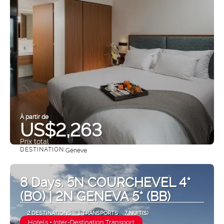
À partir de
US$2,263
Prix ​​total
DESTINATION:
Genève
Afficher
8 Days. 5N COURCHEVEL 4*
(BO) | 2N GENEVA 5* (BB)
2 DESTINATIONS
1 TRANSPORTS
7 NUIT(S)
Hotels + Inter-Destination Transport