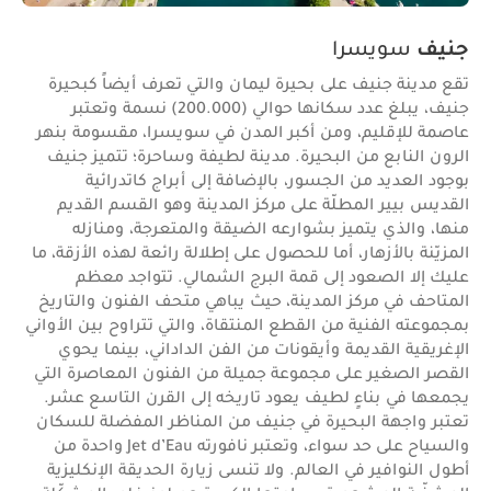
جنيف
سويسرا
تقع مدينة جنيف على بحيرة ليمان والتي تعرف أيضاً كبحيرة
جنيف، يبلغ عدد سكانها حوالي (200.000) نسمة وتعتبر
عاصمة للإقليم، ومن أكبر المدن في سويسرا، مقسومة بنهر
الرون النابع من البحيرة. مدينة لطيفة وساحرة؛ تتميز جنيف
بوجود العديد من الجسور، بالإضافة إلى أبراج كاتدرائية
القديس بيير المطلّة على مركز المدينة وهو القسم القديم
منها، والذي يتميز بشوارعه الضيقة والمتعرجة، ومنازله
المزيّنة بالأزهار، أما للحصول على إطلالة رائعة لهذه الأزقة، ما
عليك إلا الصعود إلى قمة البرج الشمالي. تتواجد معظم
المتاحف في مركز المدينة، حيث يباهي متحف الفنون والتاريخ
بمجموعته الفنية من القطع المنتقاة، والتي تتراوح بين الأواني
الإغريقية القديمة وأيقونات من الفن الداداني، بينما يحوي
القصر الصغير على مجموعة جميلة من الفنون المعاصرة التي
يجمعها في بناءٍ لطيف يعود تاريخه إلى القرن التاسع عشر.
تعتبر واجهة البحيرة في جنيف من المناظر المفضلة للسكان
والسياح على حد سواء، وتعتبر نافورته Jet d’Eau واحدة من
أطول النوافير في العالم. ولا تنسى زيارة الحديقة الإنكليزية