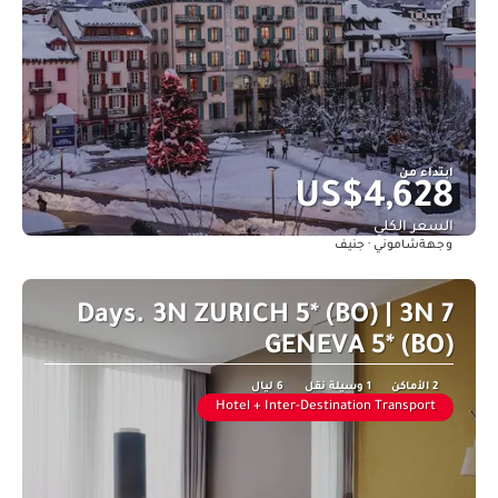
ابتداء من
US$4,628
السعر الكلي
شاموني · جنيف
وجهة
شاهد
7 Days. 3N ZURICH 5* (BO) | 3N
GENEVA 5* (BO)
2 الأماكن
1 وسيلة نقل
6 ليال
Hotel + Inter-Destination Transport