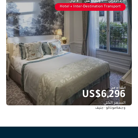
2 الأماكن
1 وسيلة نقل
8 ليال
Hotel + Inter-Destination Transport
ابتداء من
US$6,296
السعر الكلي
موناكو · جنيف
وجهة
شاهد