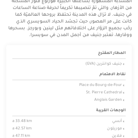
المشذّبة المشهورة بساعتها الكبيرة هورلوغ فلور المشكّلة
من الأزهار، والتي تمّ تنصيبها تكريماً لحرفة صناعة الساعات
في جنيف. لا تزال هذه المدينة تحتفظ بروحها العالميّة كما
كانت على مر العصور، حيث تجسّد الحياد السويسري الذي
رحّب بجميع الزوّار على اختلافاتهم مثل لينين وبورجز. بسحرها
ووقارها، تعتبر جنيف من أجمل المدن في سويسرا.
المطار المقترح
جنيف كوانترين (GVA)
نقاط الاهتمام
Place du Bourg-de-Four
St. Pierre Cathedral
Anglais Garden
الوجهات القريبة
آنسي
a 33.48 km
موريلون
a 42.57 km
فلاين
a 47.11 km