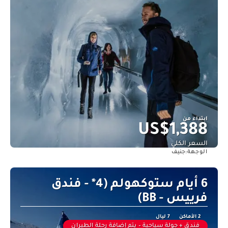
ابتداء من
US$1,388
السعر الكلي
جنيف
الوجهة:
شاهد
6 أيام ستوكهولم (4* - فندق
فرييس - BB)
2 الأماكن
7 ليال
فندق + جولة سياحية – يتم إضافة رحلة الطيران