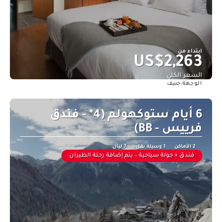
ابتداء من
US$2,263
السعر الكلي
جنيف
الوجهة:
شاهد
6 أيام ستوكهولم (4* - فندق
فرييس - BB)
2 الأماكن
1 وسيلة نقل
7 ليال
فندق + جولة سياحية – يتم إضافة رحلة الطيران