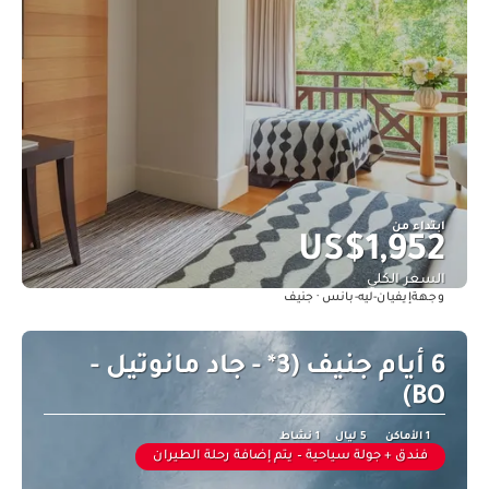
ابتداء من
US$1,952
السعر الكلي
إيفيان-ليه-بانس · جنيف
وجهة
شاهد
6 أيام جنيف (3* - جاد مانوتيل -
BO)
1 الأماكن
5 ليال
1 نشاط
فندق + جولة سياحية – يتم إضافة رحلة الطيران