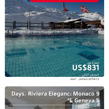
ابتداء من
US$831
السعر الكلي
كورشوفيل · جنيف
وجهة
شاهد
9 Days. Riviera Eleganc: Monaco
& Geneva 5*