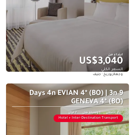
ابتداء من
US$3,040
السعر الكلي
زيوريخ · جنيف
وجهة
شاهد
9 Days 4n EVIAN 4* (BO) | 3n
GENEVA 4* (BO)
2 الأماكن
1 وسيلة نقل
7 ليال
Hotel + Inter-Destination Transport