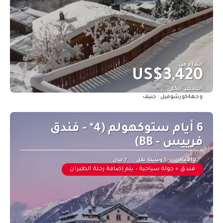
ابتداء من
US$3,420
السعر الكلي
كورشوفيل · جنيف
وجهة
شاهد
6 أيام ستوكهولم (4* - فندق
فرييس - BB)
2 الأماكن
1 وسيلة نقل
7 ليال
فندق + جولة سياحية – يتم إضافة رحلة الطيران