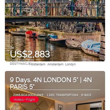
Od
US$2,883
Cena całkowita
DESTYNACJE
Rotterdam · Amsterdam · Londyn
Zobacz
9 Days. 4N LONDON 5* | 4N
PARIS 5*
2 MIEJSCA DOCELOWE
1 SIEĆ TRANSPORTOWA
8 NOCE
Hotels + Flight