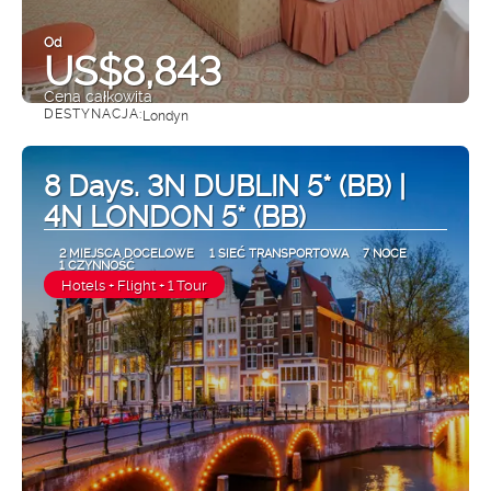
Od
US$8,843
Cena całkowita
DESTYNACJA:
Londyn
Zobacz
8 Days. 3N DUBLIN 5* (BB) |
4N LONDON 5* (BB)
2 MIEJSCA DOCELOWE
1 SIEĆ TRANSPORTOWA
7 NOCE
1 CZYNNOŚĆ
Hotels + Flight + 1 Tour