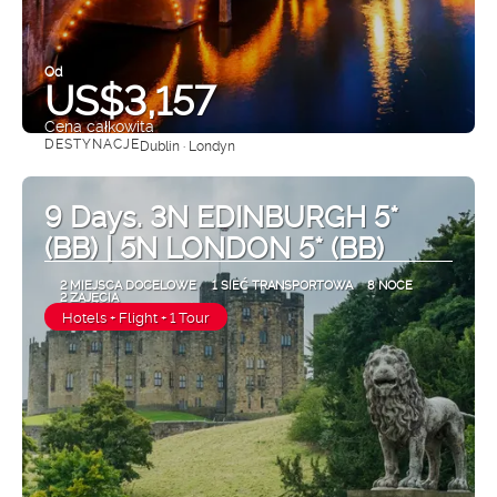
Od
US$3,157
Cena całkowita
DESTYNACJE
Dublin · Londyn
Zobacz
9 Days. 3N EDINBURGH 5*
(BB) | 5N LONDON 5* (BB)
2 MIEJSCA DOCELOWE
1 SIEĆ TRANSPORTOWA
8 NOCE
2 ZAJĘCIA
Hotels + Flight + 1 Tour