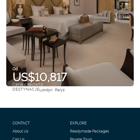
Od
US$10,817
Cena całkowita
DESTYNACJE
Londyn · Paryż
Zobacz
CONTACT
EXPLORE
About Us
Readymade Packages
Call Us
Private Tours