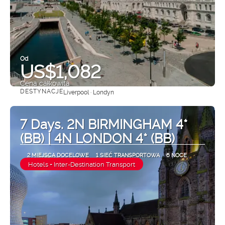
Od
US$1,082
Cena całkowita
DESTYNACJE
Liverpool · Londyn
Zobacz
7 Days. 2N BIRMINGHAM 4*
(BB) | 4N LONDON 4* (BB)
2 MIEJSCA DOCELOWE
1 SIEĆ TRANSPORTOWA
6 NOCE
Hotels + Inter-Destination Transport