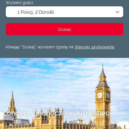
Wybierz gości:
1 Pokój,
2 Dorośli
Szukać
Klikając "Szukaj", wyrażam zgodę na
Warunki użytkowania
Londyn, Zjednoczone Królestwo