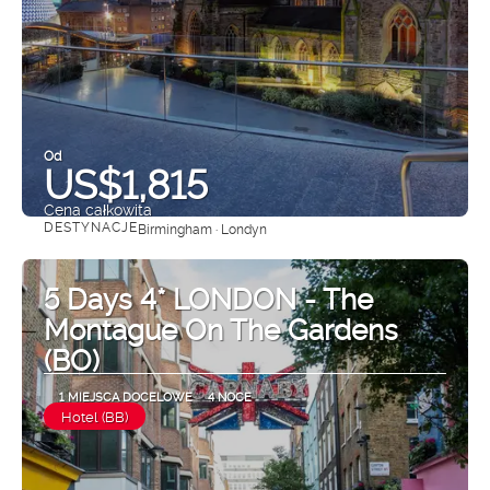
Od
US$1,815
Cena całkowita
DESTYNACJE
Birmingham · Londyn
Zobacz
5 Days 4* LONDON - The
Montague On The Gardens
(BO)
1 MIEJSCA DOCELOWE
4 NOCE
Hotel (BB)