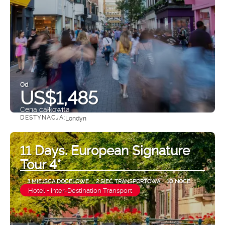
Od
US$1,485
Cena całkowita
DESTYNACJA:
Londyn
Zobacz
11 Days. European Signature
Tour 4*
3 MIEJSCA DOCELOWE
2 SIEĆ TRANSPORTOWA
10 NOCE
Hotel + Inter-Destination Transport