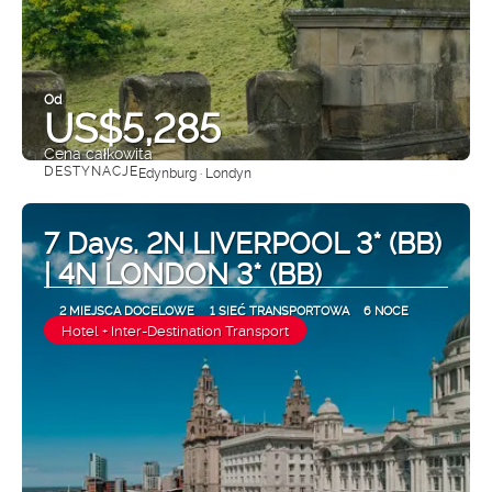
Od
US$5,285
Cena całkowita
DESTYNACJE
Edynburg · Londyn
Zobacz
7 Days. 2N LIVERPOOL 3* (BB)
| 4N LONDON 3* (BB)
2 MIEJSCA DOCELOWE
1 SIEĆ TRANSPORTOWA
6 NOCE
Hotel + Inter-Destination Transport