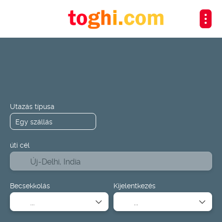
+
Közlekedési
Elszállásolás
Utaz
Szállítás + szállás
Utazás típusa
úti cél
Becsekkolás
Kijelentkezés