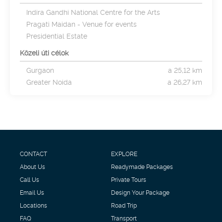
Indira Gandhi National Centre for the Arts
Pragati Maidan - Venue for events
Presidential Estate
Közeli úti célok
Gurgaon
a 25,12 km
Greater Noida
a 26,27 km
CONTACT
EXPLORE
About Us
Readymade Packages
Call Us
Private Tours
Email Us
Design Your Package
Locations
Road Trip
FAQ
Transport