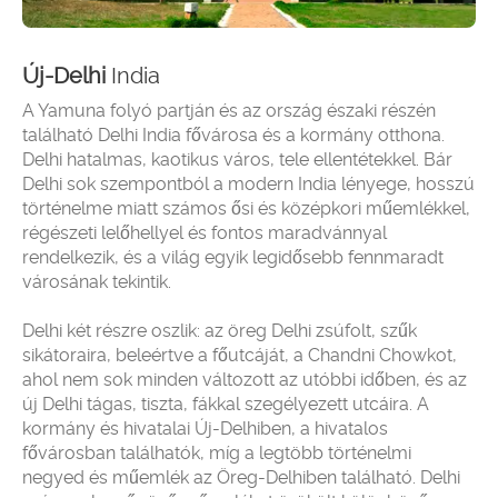
Új-Delhi
India
A Yamuna folyó partján és az ország északi részén
található Delhi India fővárosa és a kormány otthona.
Delhi hatalmas, kaotikus város, tele ellentétekkel. Bár
Delhi sok szempontból a modern India lényege, hosszú
történelme miatt számos ősi és középkori műemlékkel,
régészeti lelőhellyel és fontos maradvánnyal
rendelkezik, és a világ egyik legidősebb fennmaradt
városának tekintik.
Delhi két részre oszlik: az öreg Delhi zsúfolt, szűk
sikátoraira, beleértve a főutcáját, a Chandni Chowkot,
ahol nem sok minden változott az utóbbi időben, és az
új Delhi tágas, tiszta, fákkal szegélyezett utcáira. A
kormány és hivatalai Új-Delhiben, a hivatalos
fővárosban találhatók, míg a legtöbb történelmi
negyed és műemlék az Öreg-Delhiben található. Delhi