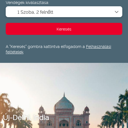
Vendégek kiválasztása:
1 Szoba,
2 felnőtt
Keresés
A "Keresés" gombra kattintva elfogadom a
Felhasználási
feltételek
Új-Delhi, India