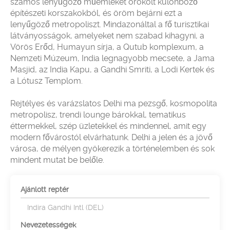
számos lenyűgöző műemléket örökölt különböző
építészeti korszakokból, és öröm bejárni ezt a
lenyűgöző metropoliszt. Mindazonáltal a fő turisztikai
látványosságok, amelyeket nem szabad kihagyni, a
Vörös Erőd, Humayun sírja, a Qutub komplexum, a
Nemzeti Múzeum, India legnagyobb mecsete, a Jama
Masjid, az India Kapu, a Gandhi Smriti, a Lodi Kertek és
a Lótusz Templom.
Rejtélyes és varázslatos Delhi ma pezsgő, kosmopolita
metropolisz, trendi lounge bárokkal, tematikus
éttermekkel, szép üzletekkel és mindennel, amit egy
modern fővárostól elvárhatunk. Delhi a jelen és a jövő
városa, de mélyen gyökerezik a történelemben és sok
mindent mutat be belőle.
Ajánlott reptér
Indira Gandhi Intl (DEL)
Nevezetességek